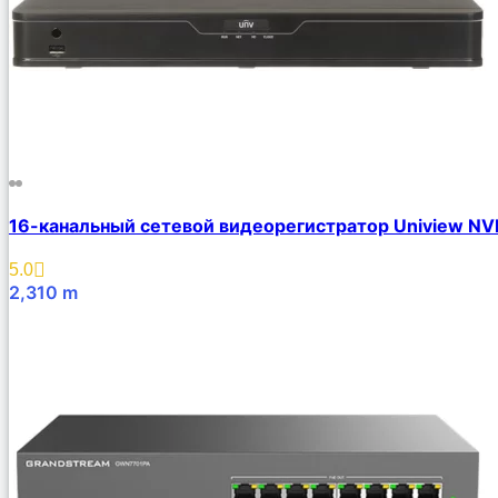
16-канальный сетевой видеорегистратор Uniview N
5.0
2,310
m
В Корзину