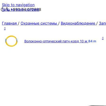
Skip to navigation
Skip to main content
+993 64 072888
Главная
/
Охранные системы
/
Видеонаблюдение
/
Зап
Волоконно-оптический патч-корд 10 м
84
m