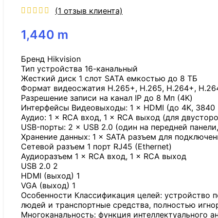
(
1
отзыв клиента)
1,440
m
Бренд Hikvision
Тип устройства 16-канальный
Жесткий диск 1 слот SATA емкостью до 8 ТБ
Формат видеосжатия H.265+, H.265, H.264+, H.26
Разрешение записи на канал IP до 8 Мп (4K)
Интерфейсы Видеовыходы: 1 × HDMI (до 4K, 3840 × 
Аудио: 1 × RCA вход, 1 × RCA выход (для двустор
USB-порты: 2 × USB 2.0 (один на передней панели,
Хранение данных: 1 × SATA разъем для подключен
Сетевой разъем 1 порт RJ45 (Ethernet)
Аудиоразъем 1 × RCA вход, 1 × RCA выход
USB 2.0 2
HDMI (выход) 1
VGA (выход) 1
Особенности Классификация целей: устройство 
людей и транспортные средства, полностью игно
Многоканальность: функция интеллектуального ан