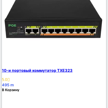
Сравнить
10-и портовый коммутатор TXE323
Описание
Избранное
5.0
495
m
В Корзину