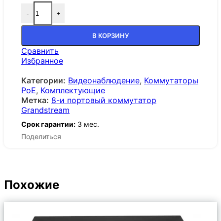
-
+
Количество товара 8-и портовый коммутатор Gr
В КОРЗИНУ
Сравнить
Избранное
Категории:
Видеонаблюдение
,
Коммутаторы
PoE
,
Комплектующие
Метка:
8-и портовый коммутатор
Grandstream
Срок гарантии:
3 мес.
Поделиться
Похожие