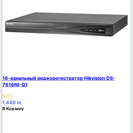
Сравнить
16-канальный видеорегистратор Hikvision DS-
Описание
7616NI-Q1
Избранное
5.0
1,440
m
В Корзину