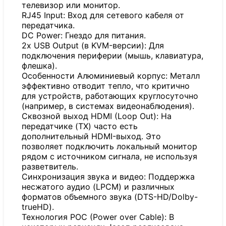
телевизор или монитор.
RJ45 Input: Вход для сетевого кабеля от
передатчика.
DC Power: Гнездо для питания.
2x USB Output (в KVM-версии): Для
подключения периферии (мышь, клавиатура,
флешка).
Особенности Алюминиевый корпус: Металл
эффективно отводит тепло, что критично
для устройств, работающих круглосуточно
(например, в системах видеонаблюдения).
Сквозной выход HDMI (Loop Out): На
передатчике (TX) часто есть
дополнительный HDMI-выход. Это
позволяет подключить локальный монитор
рядом с источником сигнала, не используя
разветвитель.
Синхронизация звука и видео: Поддержка
несжатого аудио (LPCM) и различных
форматов объемного звука (DTS-HD/Dolby-
trueHD).
Технология POC (Power over Cable): В