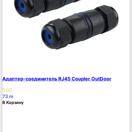
Сравнить
Адаптер-соединитель RJ45 Coupler OutDoor
Описание
Избранное
5.0
73
m
В Корзину