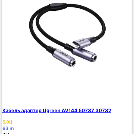
Сравнить
Кабель адаптер Ugreen AV144 50737 30732
Описание
Избранное
5.0
63
m