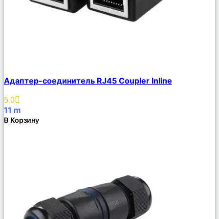
Сравнить
Адаптер-соединитель RJ45 Coupler Inline
Описание
Избранное
5.0
11
m
В Корзину