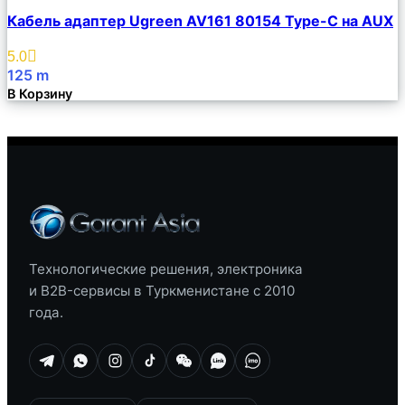
Сравнить
Кабель адаптер Ugreen AV161 80154 Type-C на AUX
Описание
Избранное
5.0
125
m
В Корзину
Технологические решения, электроника
и B2B-сервисы в Туркменистане с 2010
года.