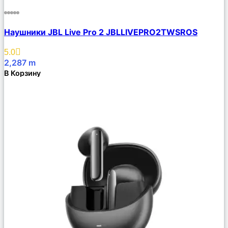
Сравнить
Наушники JBL Live Pro 2 JBLLIVEPRO2TWSROS
Описание
Избранное
5.0
2,287
m
В Корзину