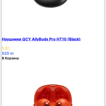
Сравнить
Наушники QCY AilyBuds Pro HT10 (Black)
Описание
Избранное
5.0
520
m
В Корзину