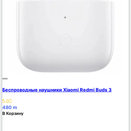
Сравнить
Беспроводные наушники Xiaomi Redmi Buds 3
Описание
Избранное
5.0
480
m
В Корзину