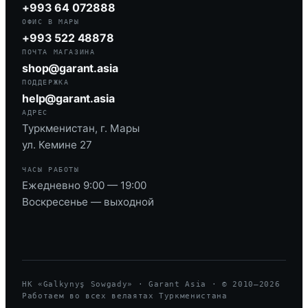
+993 64 072888
ОФИС В МАРЫ
+993 522 48878
ПОЧТА МАГАЗИНА
shop@garant.asia
ПОДДЕРЖКА
help@garant.asia
АДРЕС
Туркменистан, г. Мары
ул. Кемине 27
ЧАСЫ РАБОТЫ
Ежедневно 9:00 — 19:00
Воскресенье — выходной
HK «Galkynyş Sowgady» · Garant Asia · © 2010—
2026
Работаем во всех велаятах Туркменистана