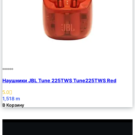
Сравнить
Наушники JBL Tune 225TWS Tune225TWS Red
Описание
Избранное
5.0
1,518
m
В Корзину