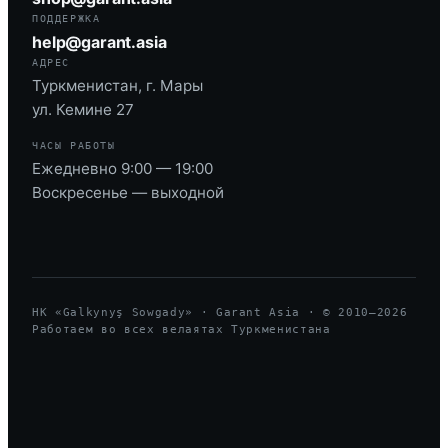
ПОДДЕРЖКА
help@garant.asia
АДРЕС
Туркменистан, г. Мары
ул. Кемине 27
ЧАСЫ РАБОТЫ
Ежедневно 9:00 — 19:00
Воскресенье — выходной
HK «Galkynyş Sowgady» · Garant Asia · © 2010—
2026
Работаем во всех велаятах Туркменистана