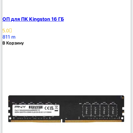
Сравнить
ОП для ПК Kingston 16 ГБ
Описание
Избранное
5.0
811
m
В Корзину