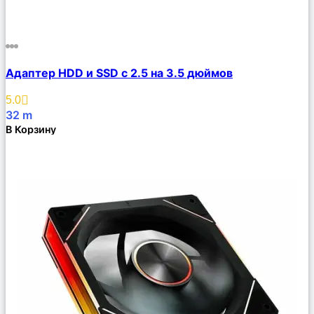
Сравнить
Адаптер HDD и SSD с 2.5 на 3.5 дюймов
Описание
Избранное
5.0
32
m
В Корзину