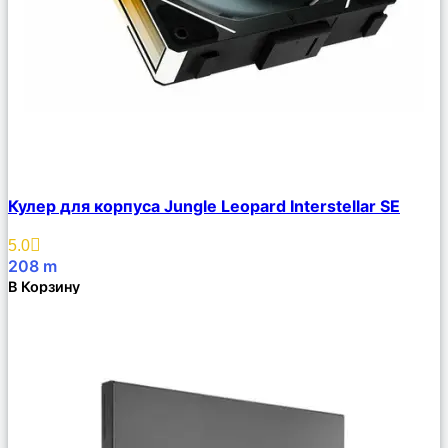
Сравнить
Кулер для корпуса Jungle Leopard Interstellar SE
Описание
Избранное
5.0
208
m
В Корзину