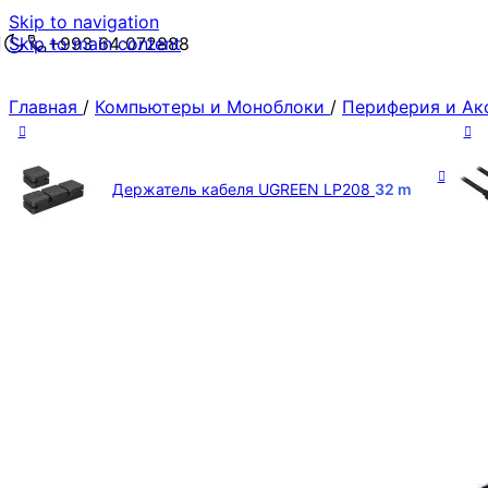
Skip to navigation
Skip to main content
+993 64 072888
Главная
/
Компьютеры и Моноблоки
/
Периферия и А
Держатель кабеля UGREEN LP208
32
m