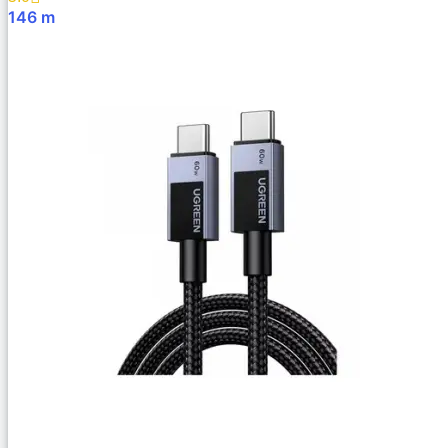
146
m
В Корзину