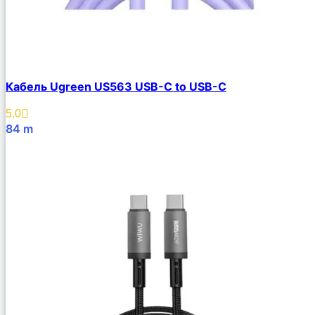
Кабель Ugreen US563 USB-C to USB-C
5.0
84
m
В Корзину