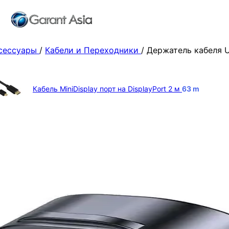
ксессуары
/
Кабели и Переходники
/
Держатель кабеля 
Кабель MiniDisplay порт на DisplayPort 2 м
63
m