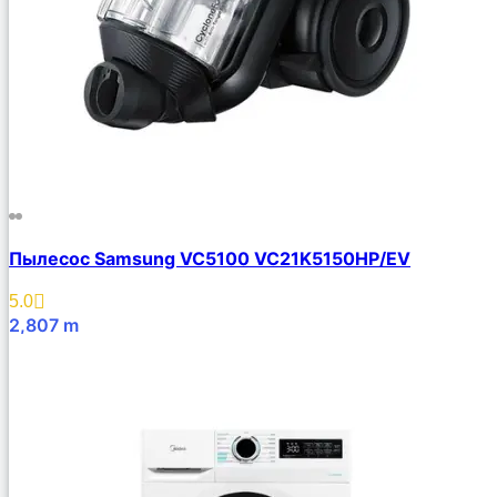
Пылесос Samsung VC5100 VC21K5150HP/EV
5.0
2,807
m
В Корзину