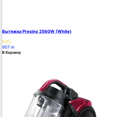
Вытяжка Presino 2560W (White)
5.0
957
m
В Корзину