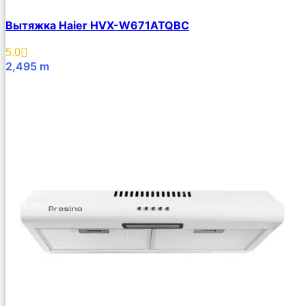
Вытяжка Haier HVX-W671ATQBС
5.0
2,495
m
В Корзину