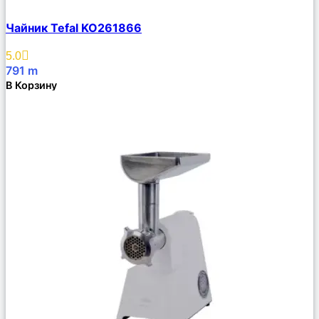
Сравнить
Чайник Tefal KO261866
Описание
Избранное
5.0
791
m
В Корзину