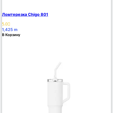
Сравнить
Ломтерезка Chigo 801
Описание
Избранное
5.0
1,425
m
В Корзину