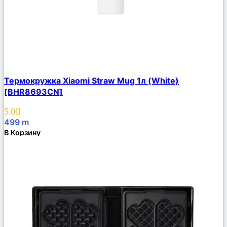
Сравнить
Термокружка Xiaomi Straw Mug 1л (White)
Описание
[BHR8693CN]
Избранное
5.0
499
m
В Корзину