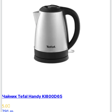
Сравнить
Чайник Tefal Handy KI800D65
Описание
Избранное
5.0
791
m