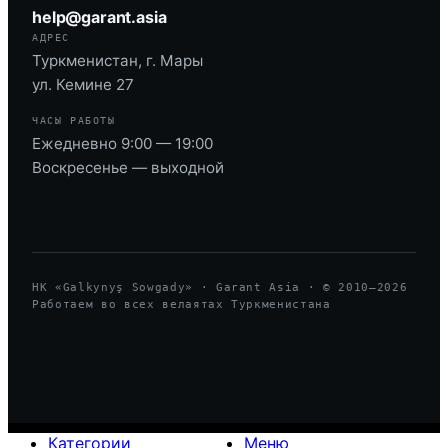
help@garant.asia
АДРЕС
Туркменистан, г. Мары
ул. Кемине 27
ЧАСЫ РАБОТЫ
Ежедневно 9:00 — 19:00
Воскресенье — выходной
HK «Galkynyş Sowgady» · Garant Asia · © 2010—
2026
Работаем во всех велаятах Туркменистана
Категории
Меню