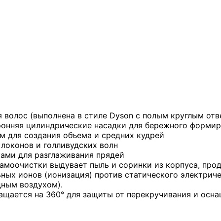
 волос (выполнена в стиле Dyson с полым круглым отв
оронняя цилиндрические насадки для бережного форми
 для создания объема и средних кудрей
локонов и голливудских волн
ами для разглаживания прядей
амоочистки выдувает пыль и соринки из корпуса, про
ьных ионов (ионизация) против статического электрич
дным воздухом).
ащается на 360° для защиты от перекручивания и осна