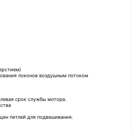
ерстием)
рования локонов воздушным потоком
длевая срок службы мотора.
ества
щен петлей для подвешивания.