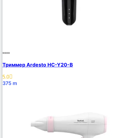
Триммер Ardesto HC-Y20-B
5.0
375
m
В Корзину