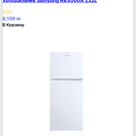
Холодильник Samsung RB3000А 232L
Описание
Избранное
5.0
9,159
m
В Корзину