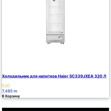
Сравнить
Холодильник для напитков Haier SC339JXEA 320 Л
Описание
Избранное
5.0
7,485
m
В Корзину