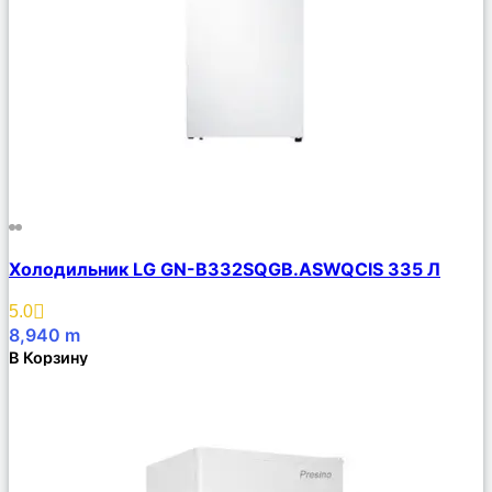
Сравнить
Холодильник LG GN-B332SQGB.ASWQCIS 335 Л
Описание
Избранное
5.0
8,940
m
В Корзину