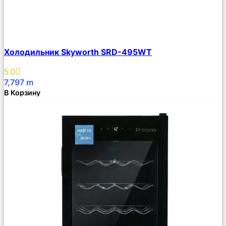
Сравнить
Холодильник Skyworth SRD-495WT
Описание
Избранное
5.0
7,797
m
В Корзину