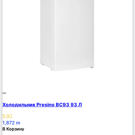
Сравнить
Холодильник Presino BC93 93 Л
Описание
Избранное
5.0
1,872
m
В Корзину