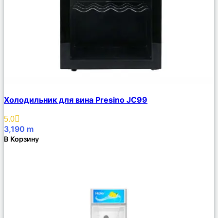
Сравнить
Холодильник для вина Presino JC99
Описание
Избранное
5.0
3,190
m
В Корзину