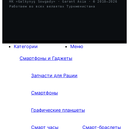
HK «Galkynyş Sowgady» · Garant Asia · © 2010—
2026
Работаем во всех велаятах Туркменистана
Категории
Меню
Смартфоны и Гаджеты
Запчасти для Рации
Смартфоны
Графические планшеты
Смарт часы
Смарт-браслеты