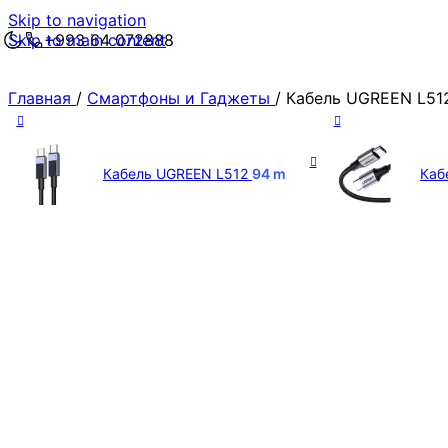
Skip to navigation
Skip to main content
+993 64 072888
Главная
/
Смартфоны и Гаджеты
/
Кабель UGREEN L51
Кабель UGREEN L512
94
m
Каб