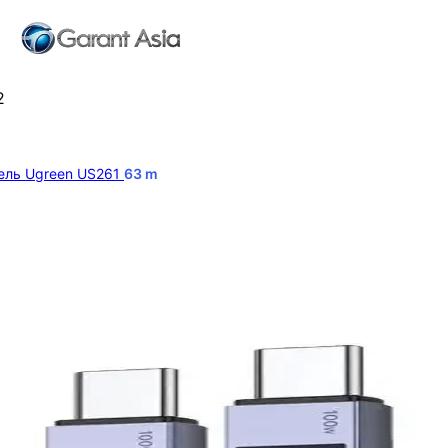
2
ель Ugreen US261
63
m