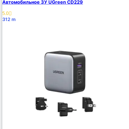
Автомобильное ЗУ UGreen CD229
5.0
312
m
В Корзину