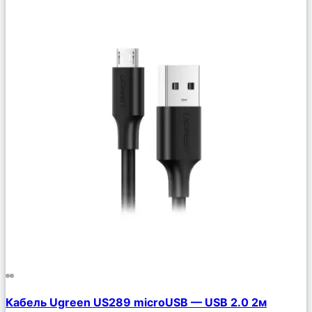
Сравнить
Кабель Ugreen US289 microUSB — USB 2.0 2м
Описание