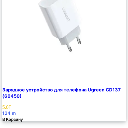
Сравнить
Зарядное устройство для телефона Ugreen CD137
Описание
(60450)
Избранное
5.0
124
m
В Корзину