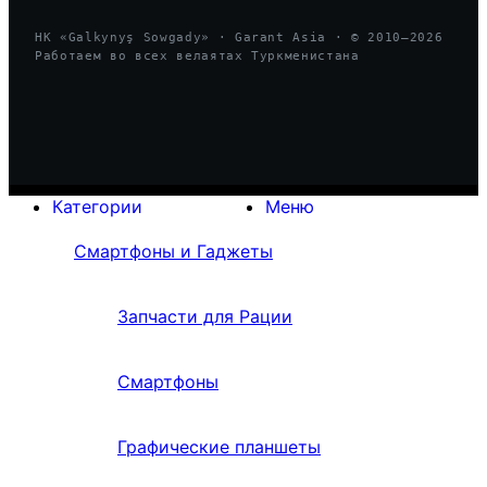
HK «Galkynyş Sowgady» · Garant Asia · © 2010—
2026
Работаем во всех велаятах Туркменистана
Категории
Меню
Смартфоны и Гаджеты
Запчасти для Рации
Смартфоны
Графические планшеты