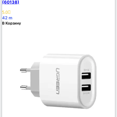
(60138)
Избранное
5.0
42
m
В Корзину