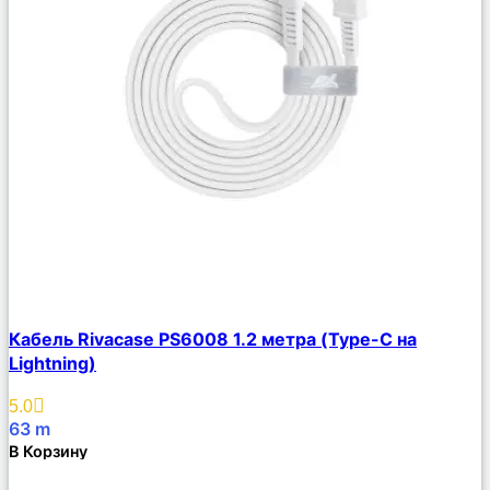
Сравнить
Кабель Rivacase PS6008 1.2 метра (Type-C на
Описание
Lightning)
Избранное
5.0
63
m
В Корзину