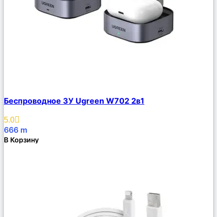
Сравнить
Беспроводное ЗУ Ugreen W702 2в1
Описание
Избранное
5.0
666
m
В Корзину