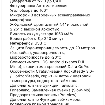
Диафрагма от f/2.0 до f/4.0
Фокусировка Автоматическая
Угол обзора до 160°
Микрофон 3 встроенных всенаправленных
микрофона
ЖК-дисплей фронтальный 1.4″ и основной
2.25″ с высокой яркостью
Емкость аккумулятора 1950 мА/ч
Время работы До 240 минут
Интерфейсы USB-C
Защита Водонепроницаемость до 20 метров
(без кейса), ударопрочность,
морозостойкость до -20°C
Совместимость iOS, Android (через DJI
Mimo); экосистема креплений DJI и GoPro
Особенности Стабилизация RockSteady 3.0+
/ HorizonSteady, скрытый датчик цветовой
температуры, поддержка таймкода
Дополнительные функции Таймлапс,
Гиперлапс, Замедленная съемка (Slow-Mo),
Предварительная запись (Pre-view)
Дополнительно Функция веб-камеры,
поддержка прямой трансляции