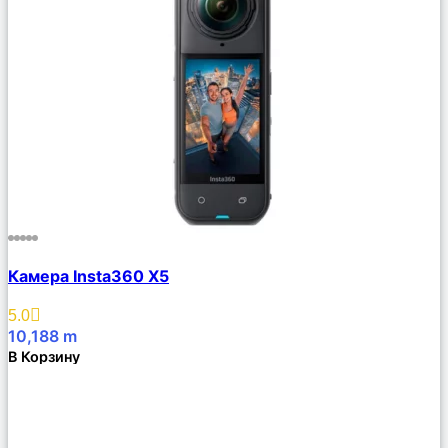
Сравнить
Камера Insta360 X5
Описание
Избранное
5.0
10,188
m
В Корзину