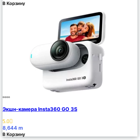
В Корзину
Сравнить
Экшн-камера Insta360 GO 3S
Описание
Избранное
5.0
8,644
m
В Корзину