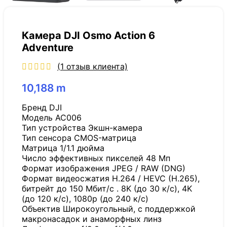
Камера DJI Osmo Action 6
Adventure
(
1
отзыв клиента)
10,188
m
Бренд DJI
Модель AC006
Тип устройства Экшн-камера
Тип сенсора CMOS-матрица
Матрица 1/1.1 дюйма
Число эффективных пикселей 48 Мп
Формат изображения JPEG / RAW (DNG)
Формат видеосжатия H.264 / HEVC (H.265),
битрейт до 150 Мбит/с . 8K (до 30 к/с), 4K
(до 120 к/с), 1080p (до 240 к/с)
Объектив Широкоугольный, с поддержкой
макронасадок и анаморфных линз