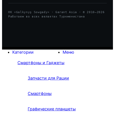
HK «Galkynyş Sowgady» · Garant Asia · © 2010—
2026
Работаем во всех велаятах Туркменистана
Категории
Меню
Смартфоны и Гаджеты
Запчасти для Рации
Смартфоны
Графические планшеты