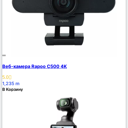
Сравнить
Веб-камера Rapoo C500 4K
Описание
Избранное
5.0
1,235
m
В Корзину