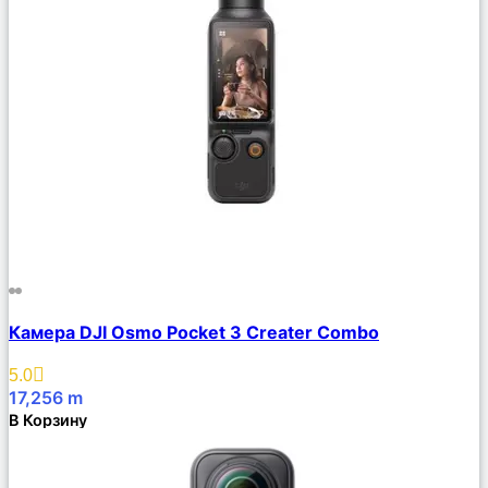
Сравнить
Камера DJI Osmo Pocket 3 Creater Combo
Описание
Избранное
5.0
17,256
m
В Корзину