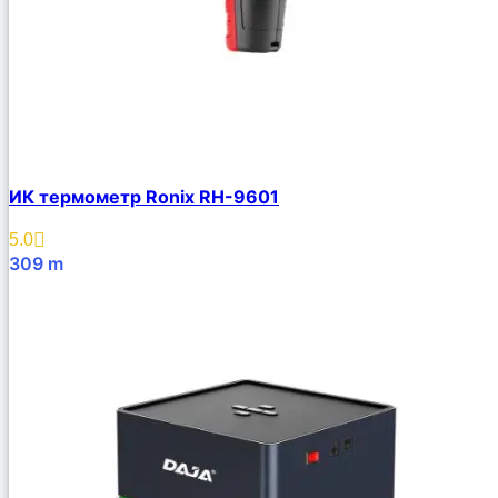
ИК термометр Ronix RH-9601
5.0
309
m
В Корзину