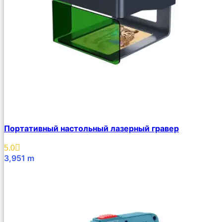
Портативный настольный лазерный гравер
5.0
3,951
m
В Корзину