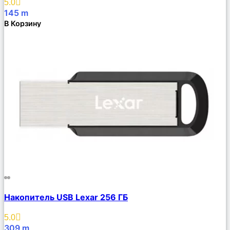
5.0
145
m
В Корзину
Сравнить
Накопитель USB Lexar 256 ГБ
Описание
Избранное
5.0
309
m