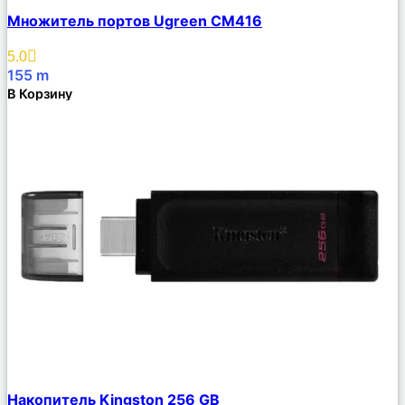
Сравнить
Множитель портов Ugreen CM416
Описание
Избранное
5.0
155
m
В Корзину
Сравнить
Накопитель Kingston 256 GB