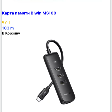
Сравнить
Карта памяти Biwin MS100
Описание
Избранное
5.0
103
m
В Корзину