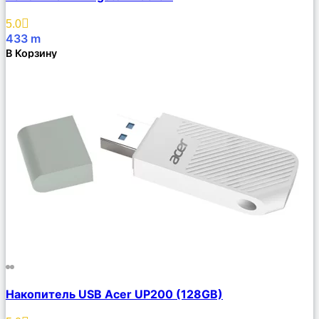
Описание
Избранное
5.0
433
m
В Корзину
Сравнить
Накопитель USB Acer UP200 (128GB)
Описание
Избранное