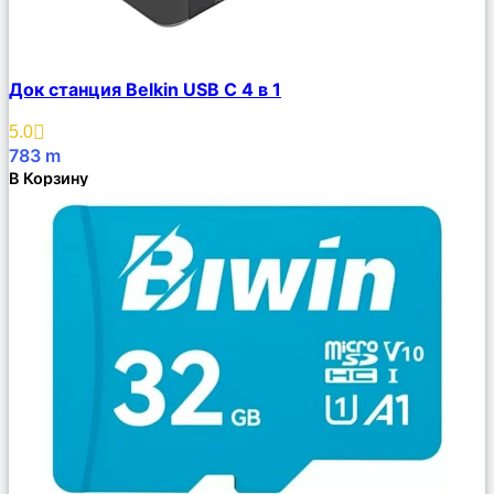
Сравнить
Док станция Belkin USB C 4 в 1
Описание
Избранное
5.0
783
m
В Корзину