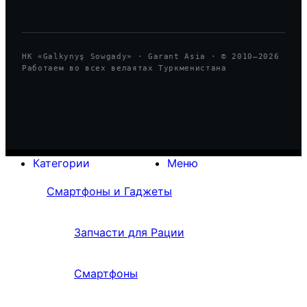
HK «Galkynyş Sowgady» · Garant Asia · © 2010—
2026
Работаем во всех велаятах Туркменистана
Категории
Меню
Смартфоны и Гаджеты
Запчасти для Рации
Смартфоны