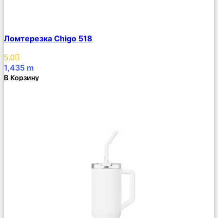
Сравнить
Ломтерезка Chigo 518
Описание
Избранное
5.0
1,435
m
В Корзину