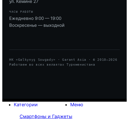
ул. Кемине 27
ЧАСЫ РАБОТЫ
Ежедневно 9:00 — 19:00
Воскресенье — выходной
HK «Galkynyş Sowgady» · Garant Asia · © 2010—
2026
Работаем во всех велаятах Туркменистана
Категории
Меню
Смартфоны и Гаджеты