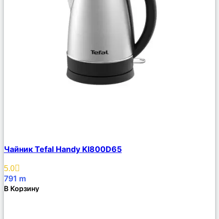
Сравнить
Чайник Tefal Handy KI800D65
Описание
Избранное
5.0
791
m
В Корзину