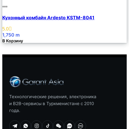
Сравнить
Кухонный комбайн Ardesto KSTM-8041
Описание
Избранное
5.0
1,750
m
В Корзину
Технологические решения, электроника
и B2B-сервисы в Туркменистане с 2010
года.