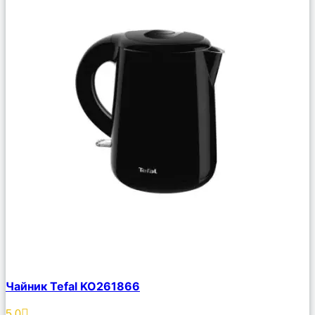
Сравнить
Чайник Tefal KO261866
Описание
Избранное
5.0