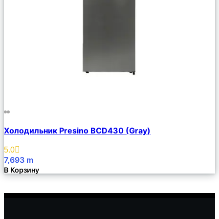
Сравнить
Холодильник Presino BCD430 (Gray)
Описание
Избранное
5.0
7,693
m
В Корзину