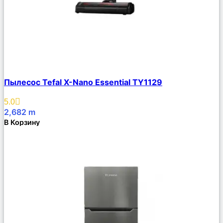
Сравнить
Пылесос Tefal X-Nano Essential TY1129
Описание
Избранное
5.0
2,682
m
В Корзину