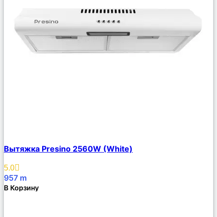
Сравнить
Вытяжка Presino 2560W (White)
Описание
Избранное
5.0
957
m
В Корзину