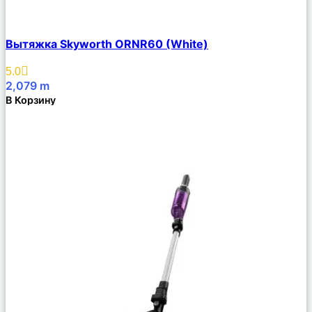
Сравнить
Вытяжка Skyworth ORNR60 (White)
Описание
Избранное
5.0
2,079
m
В Корзину