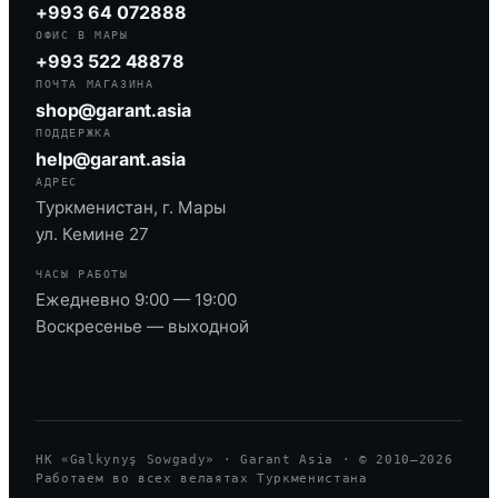
+993 64 072888
ОФИС В МАРЫ
+993 522 48878
ПОЧТА МАГАЗИНА
shop@garant.asia
ПОДДЕРЖКА
help@garant.asia
АДРЕС
Туркменистан, г. Мары
ул. Кемине 27
ЧАСЫ РАБОТЫ
Ежедневно 9:00 — 19:00
Воскресенье — выходной
HK «Galkynyş Sowgady» · Garant Asia · © 2010—
2026
Работаем во всех велаятах Туркменистана