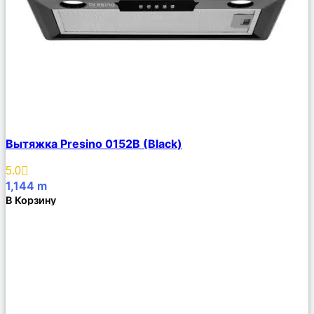
Сравнить
Вытяжка Presino 0152B (Black)
Описание
Избранное
5.0
1,144
m
В Корзину