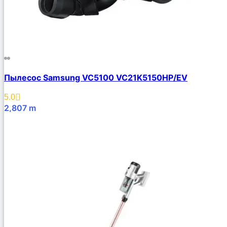
Пылесос Samsung VC5100 VC21K5150HP/EV
5.0
2,807
m
В Корзину