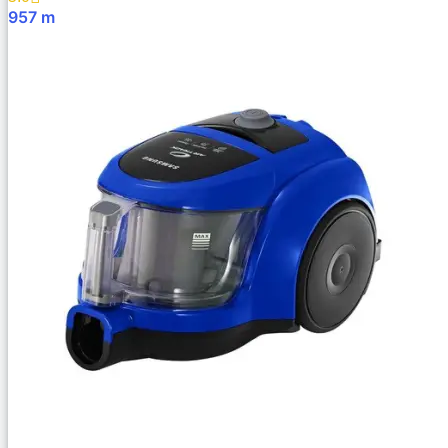
957
m
В Корзину