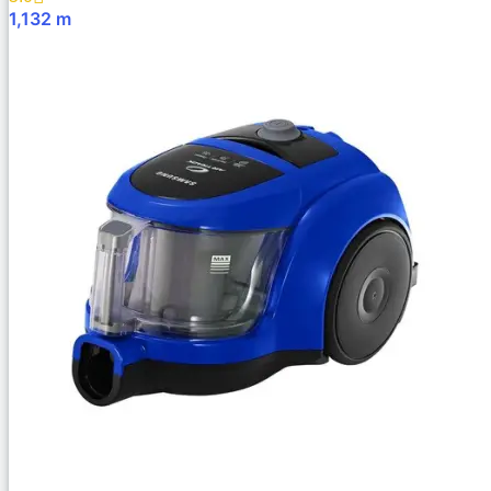
1,132
m
В Корзину