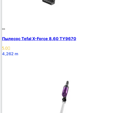
Пылесос Tefal X-Force 8.60 TY9670
5.0
4,262
m
В Корзину