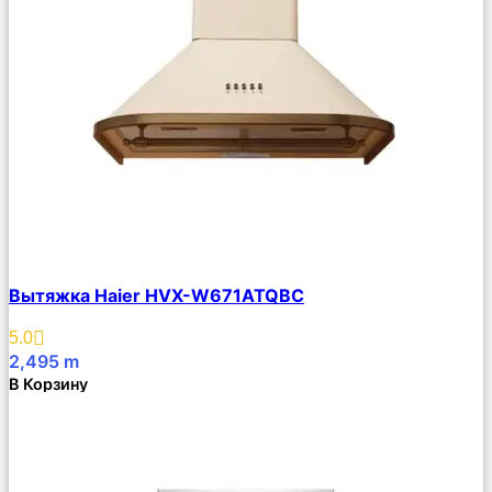
Сравнить
Вытяжка Haier HVX-W671ATQBС
Описание
Избранное
5.0
2,495
m
В Корзину