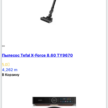
Сравнить
Пылесос Tefal X-Force 8.60 TY9670
Описание
Избранное
5.0
4,262
m
В Корзину