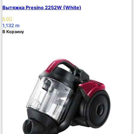
Сравнить
Вытяжка Presino 2252W (White)
Описание
Избранное
5.0
1,132
m
В Корзину