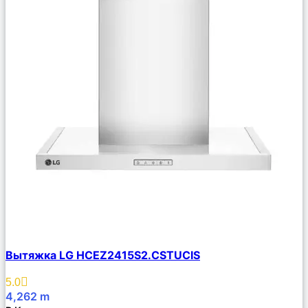
Сравнить
Вытяжка LG HCEZ2415S2.CSTUCIS
Описание
Избранное
5.0
4,262
m