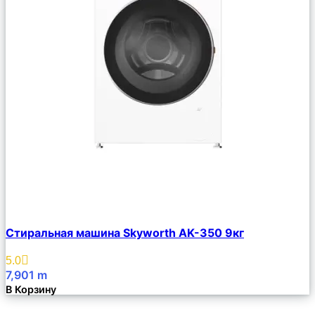
Сравнить
Стиральная машина Skyworth AK-350 9кг
Описание
Избранное
5.0
7,901
m
В Корзину