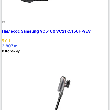
Сравнить
Пылесос Samsung VC5100 VC21K5150HP/EV
Описание
Избранное
5.0
2,807
m
В Корзину