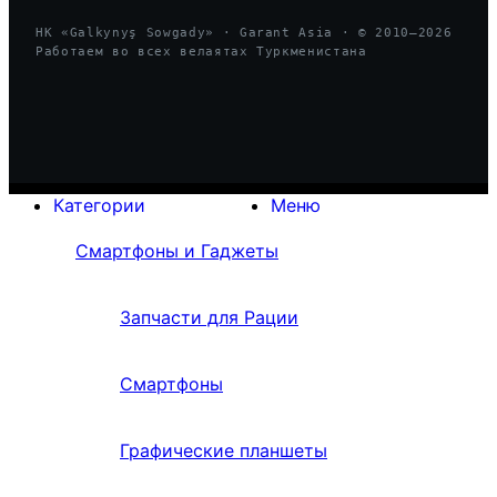
HK «Galkynyş Sowgady» · Garant Asia · © 2010—
2026
Работаем во всех велаятах Туркменистана
Категории
Меню
Смартфоны и Гаджеты
Запчасти для Рации
Смартфоны
Графические планшеты