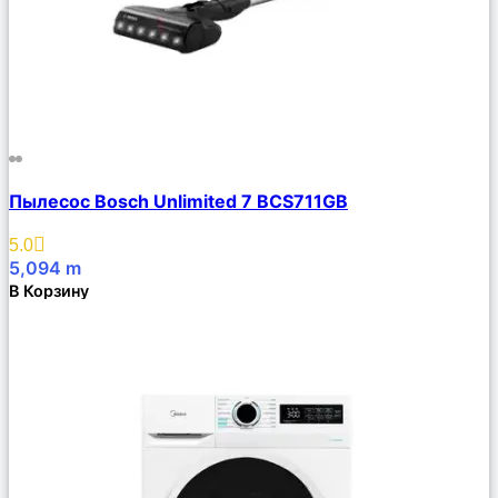
Сравнить
Пылесос Bosch Unlimited 7 BCS711GB
Описание
Избранное
5.0
5,094
m
В Корзину