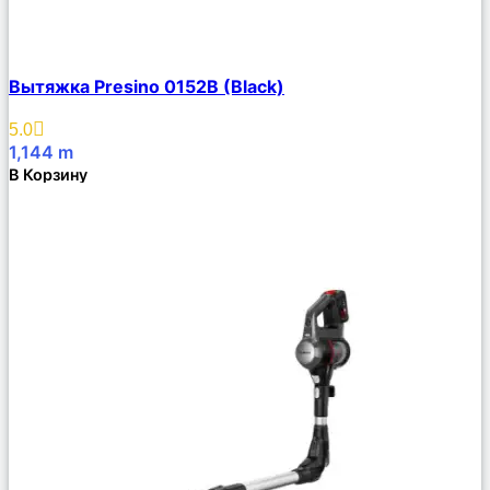
Сравнить
Вытяжка Presino 0152B (Black)
Описание
Избранное
5.0
1,144
m
В Корзину