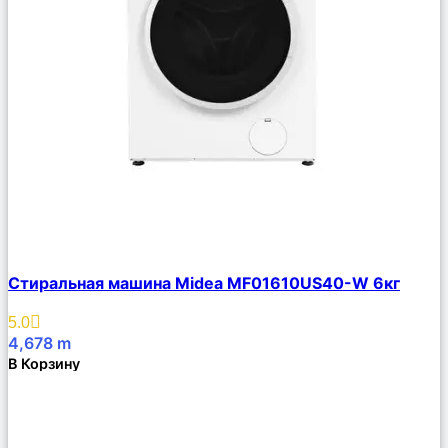
Сравнить
Стиральная машина Midea MF01610US40-W 6кг
Описание
Избранное
5.0
4,678
m
В Корзину