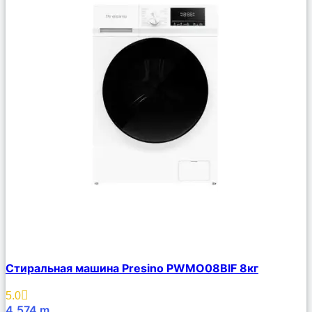
Сравнить
Стиральная машина Presino PWMO08BIF 8кг
Описание
Избранное
5.0
4,574
m