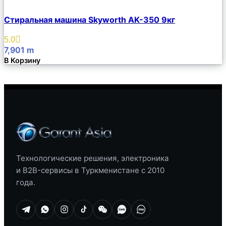
Сравнить
Стиральная машина Skyworth AK-350 9кг
Описание
Избранное
5.0
7,901
m
В Корзину
Технологические решения, электроника
и B2B-сервисы в Туркменистане с 2010
года.