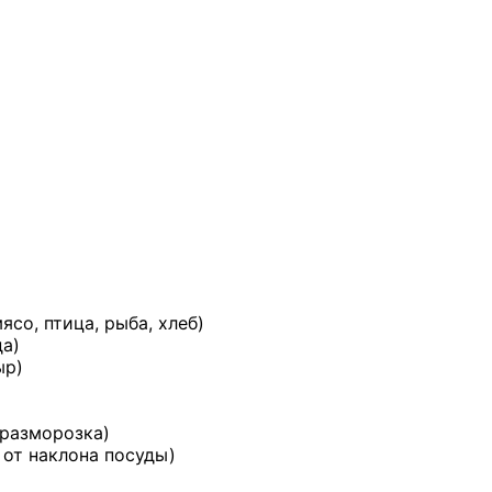
со, птица, рыба, хлеб)
а)
ыр)
 разморозка)
 от наклона посуды)