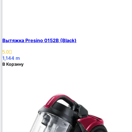
Вытяжка Presino 0152B (Black)
5.0
1,144
m
В Корзину