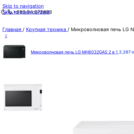
Skip to navigation
Skip to main content
+993 64 072888
Главная
/
Крупная техника
/
Микроволновая печь LG N
Микроволновая печь LG MH6032GAS 2 в 1
2,287