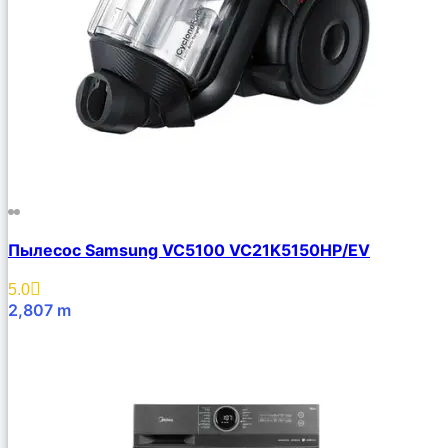
Пылесос Samsung VC5100 VC21K5150HP/EV
5.0
2,807
m
В Корзину