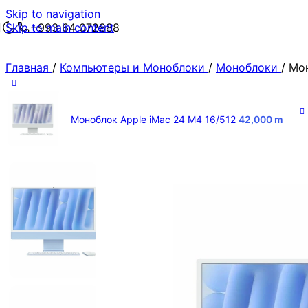
Skip to navigation
Skip to main content
+993 64 072888
Главная
/
Компьютеры и Моноблоки
/
Моноблоки
/
Мон
Моноблок Apple iMac 24 M4 16/512
42,000
m