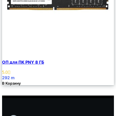
Сравнить
ОП для ПК PNY 8 ГБ
Описание
Избранное
5.0
292
m
В Корзину