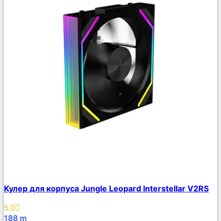
Сравнить
Кулер для корпуса Jungle Leopard Interstellar V2RS
Описание
Избранное
5.0
188
m