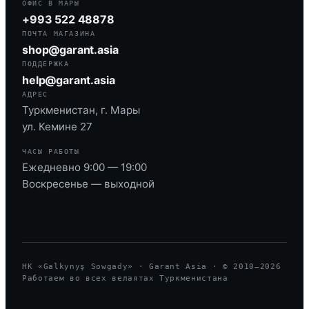
ОФИС В МАРЫ
+993 522 48878
ПОЧТА МАГАЗИНА
shop@garant.asia
ПОДДЕРЖКА
help@garant.asia
АДРЕС
Туркменистан, г. Мары
ул. Кемине 27
ЧАСЫ РАБОТЫ
Ежедневно 9:00 — 19:00
Воскресенье — выходной
HK «Galkynyş Sowgady» · Garant Asia · © 2010—
2026
Работаем во всех велаятах Туркменистана