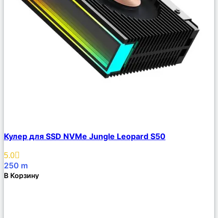
Сравнить
Кулер для SSD NVMe Jungle Leopard S50
Описание
Избранное
5.0
250
m
В Корзину