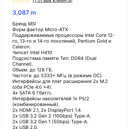
(
1
отзыв клиента)
3,087
m
Бренд MSI
Форм фактор Micro-ATX
Поддерживаемые процессоры Intel Core 12-
го, 13-го и 14-го поколений, Pentium Gold и
Celeron.
Чипсет Intel H410
Подсистема памяти Тип: DDR4 (Dual
Channel).
Объем: до 128 ГБ.
Частота: до 5333+ МГц (в режиме OC).
Интерфейсы для плат расширения 2x M.2
(оба PCIe 4.0 x4).
4x SATA 6 Гбит/с.
Интерфейсы накопителей 1x PS/2
(комбинированный).
2x HDMI 2.1, 2x DisplayPort 1.4.
2x USB 3.2 Gen 2 (10Gbps) Type-A.
2x USB 3.2 Gen 1 (5Gbps) Type-A.
2x USB 2.0.