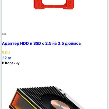
Сравнить
Адаптер HDD и SSD с 2.5 на 3.5 дюймов
Описание
Избранное
5.0
32
m
В Корзину