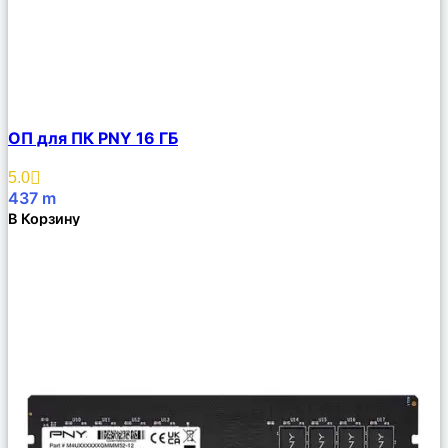
Сравнить
ОП для ПК PNY 16 ГБ
Описание
Избранное
5.0
437
m
В Корзину