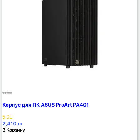
Сравнить
Корпус для ПК ASUS ProArt PA401
Описание
Избранное
5.0
2,410
m
В Корзину