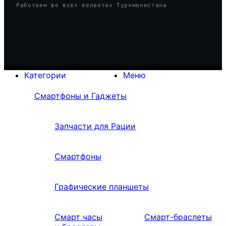
Работаем во всех велаятах Туркменистана
Категории
Меню
Смартфоны и Гаджеты
Запчасти для Рации
Смартфоны
Графические планшеты
Смарт часы
Смарт-браслеты