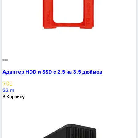
Сравнить
Адаптер HDD и SSD с 2.5 на 3.5 дюймов
Описание
Избранное
5.0
32
m
В Корзину