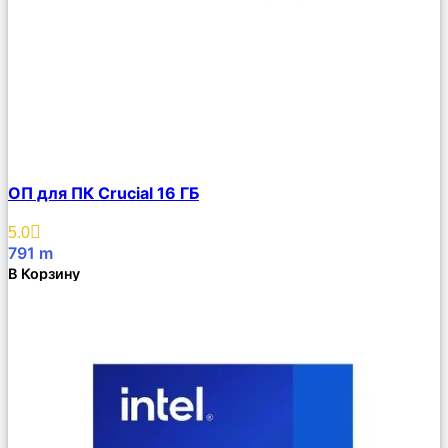
Сравнить
ОП для ПК Crucial 16 ГБ
Описание
Избранное
5.0
791
m
В Корзину