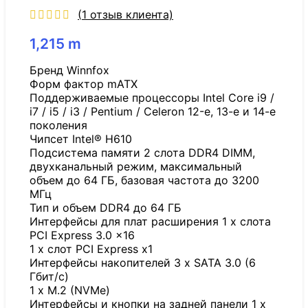
(
1
отзыв клиента)
1,215
m
Бренд Winnfox
Форм фактор mATX
Поддерживаемые процессоры Intel Core i9 /
i7 / i5 / i3 / Pentium / Celeron 12-е, 13-е и 14-е
поколения
Чипсет Intel® H610
Подсистема памяти 2 слота DDR4 DIMM,
двухканальный режим, максимальный
объем до 64 ГБ, базовая частота до 3200
МГц
Тип и объем DDR4 до 64 ГБ
Интерфейсы для плат расширения 1 x слота
PCI Express 3.0 x16
1 x слот PCI Express x1
Интерфейсы накопителей 3 x SATA 3.0 (6
Гбит/с)
1 x M.2 (NVMe)
Интерфейсы и кнопки на задней панели 1 x