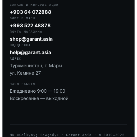
ЗАКАЗЫ И КОНСУЛЬТАЦИИ
+993 64 072888
ОФИС В МАРЫ
+993 522 48878
ПОЧТА МАГАЗИНА
shop@garant.asia
ПОДДЕРЖКА
help@garant.asia
АДРЕС
Туркменистан, г. Мары
ул. Кемине 27
ЧАСЫ РАБОТЫ
Ежедневно 9:00 — 19:00
Воскресенье — выходной
HK «Galkynyş Sowgady» · Garant Asia · © 2010—
2026