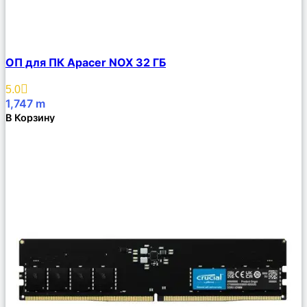
Сравнить
ОП для ПК Apacer NOX 32 ГБ
Описание
Избранное
5.0
1,747
m
В Корзину