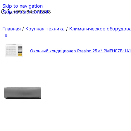
Skip to navigation
Skip to main content
+993 64 072888
Главная
/
Крупная техника
/
Климатическое оборудов
Оконный кондиционер Presino 25м² PMFH07B-1A