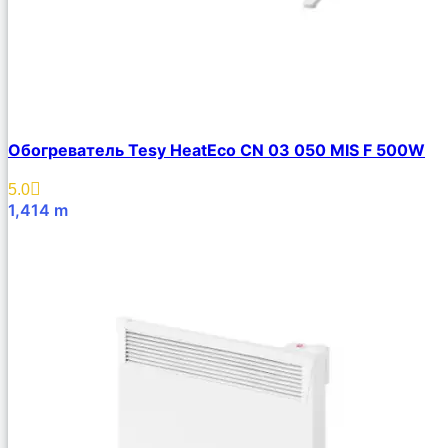
Обогреватель Tesy HeatЕco CN 03 050 MIS F 500W
5.0
1,414
m
В Корзину