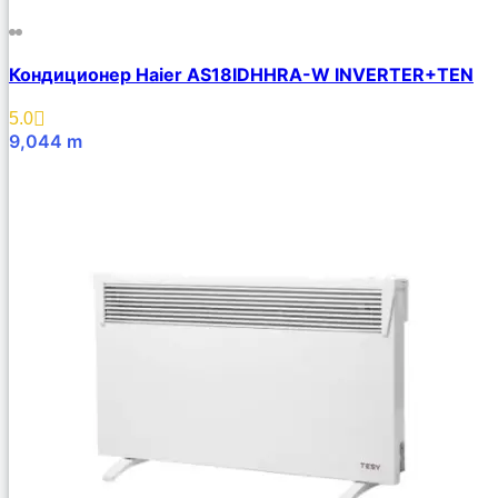
Кондиционер Haier AS18IDHHRA-W INVERTER+TEN
5.0
9,044
m
В Корзину