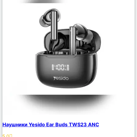
Сравнить
Наушники Yesido Ear Buds TWS23 ANC
Описание
Избранное
5.0