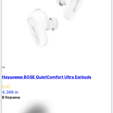
Сравнить
Наушники BOSE QuietComfort Ultra Earbuds
Описание
Избранное
5.0
4,366
m
В Корзину