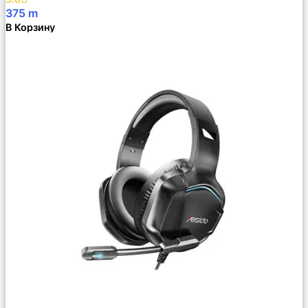
375
m
В Корзину