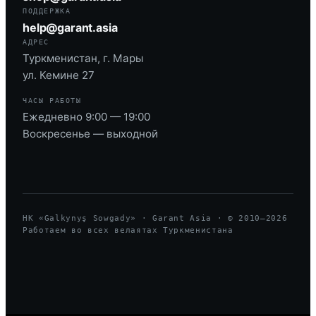
ПОДДЕРЖКА
help@garant.asia
АДРЕС
Туркменистан, г. Мары
ул. Кемине 27
ЧАСЫ РАБОТЫ
Ежедневно 9:00 — 19:00
Воскресенье — выходной
HK «Galkynyş Sowgady» · Garant Asia · © 2010—
2026
Работаем во всех велаятах Туркменистана