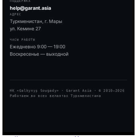
ПОДДЕРЖКА
help@garant.asia
АДРЕС
Туркменистан, г. Мары
ул. Кемине 27
ЧАСЫ РАБОТЫ
Ежедневно 9:00 — 19:00
Воскресенье — выходной
HK «Galkynyş Sowgady» · Garant Asia · © 2010—
2026
Работаем во всех велаятах Туркменистана