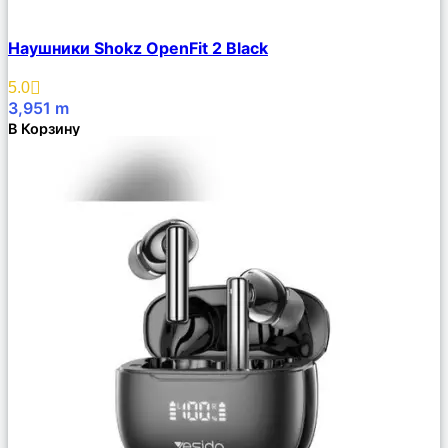
Сравнить
Наушники Shokz OpenFit 2 Black
Описание
Избранное
5.0
3,951
m
В Корзину