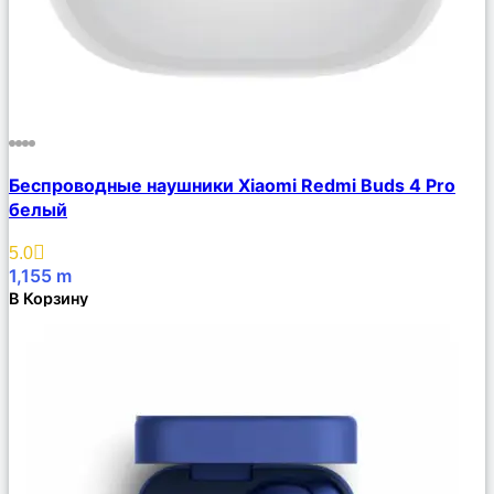
Сравнить
Беспроводные наушники Xiaomi Redmi Buds 4 Pro
Описание
белый
Избранное
5.0
1,155
m
В Корзину