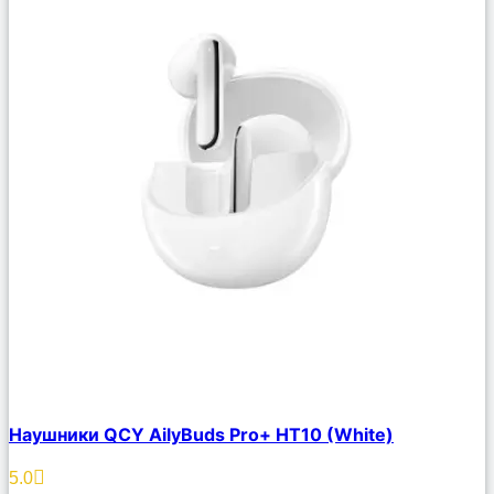
Сравнить
Наушники QCY AilyBuds Pro+ HT10 (White)
Описание
Избранное
5.0