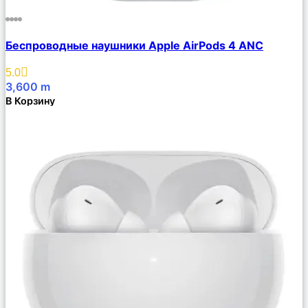
Сравнить
Беспроводные наушники Apple AirPods 4 ANC
Описание
Избранное
5.0
3,600
m
В Корзину