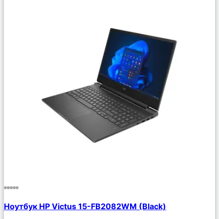
Сравнить
Ноутбук HP Victus 15-FB2082WM (Black)
Описание