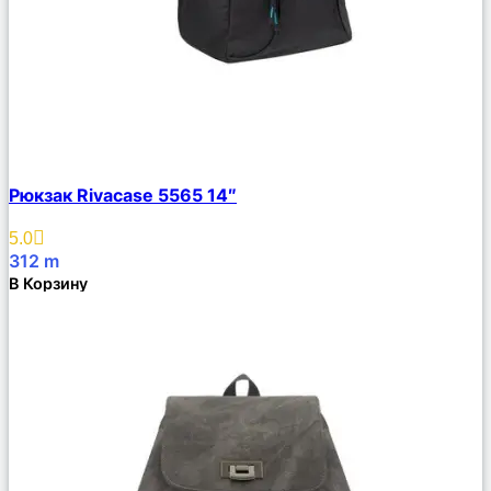
Сравнить
Рюкзак Rivacase 5565 14″
Описание
Избранное
5.0
312
m
В Корзину