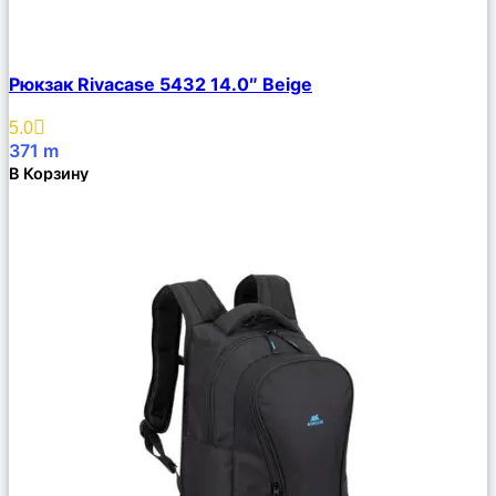
Сравнить
Рюкзак Rivacase 5432 14.0″ Beige
Описание
Избранное
5.0
371
m
В Корзину