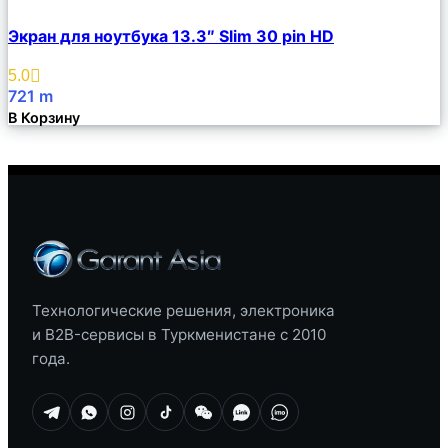
Сравнить
Экран для ноутбука 13.3″ Slim 30 pin HD
Описание
Избранное
5.0
721
m
В Корзину
Технологические решения, электроника
и B2B-сервисы в Туркменистане с 2010
года.