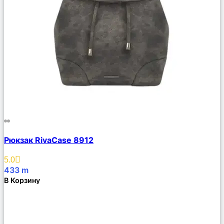
Сравнить
Рюкзак RivaCase 8912
Описание
Избранное
5.0
433
m
В Корзину