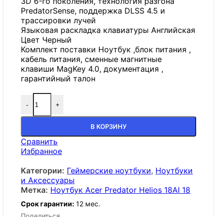
3D 6-го поколения, технология разгона
PredatorSense, поддержка DLSS 4.5 и
трассировки лучей
Языковая раскладка клавиатуры Английская
Цвет Черный
Комплект поставки Ноутбук ,блок питания ,
кабель питания, сменные магнитные
клавиши MagKey 4.0, документация ,
гарантийный талон
-
+
В КОРЗИНУ
Сравнить
Избранное
Категории:
Геймерские ноутбуки
,
Ноутбуки
и Аксессуары
Метка:
Ноутбук Acer Predator Helios 18AI 18
Срок гарантии:
12 мес.
Поделиться