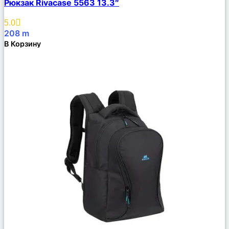
Рюкзак Rivacase 5563 13.3″
Описание
Избранное
5.0
208
m
В Корзину