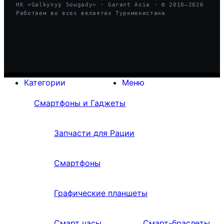
HK «Galkynyş Sowgady» · Garant Asia · © 2010—
2026
Работаем во всех велаятах Туркменистана
Категории
Меню
Смартфоны и Гаджеты
Запчасти для Рации
Смартфоны
Графические планшеты
Смарт часы
Смарт-браслеты