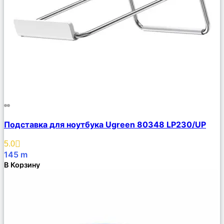
Сравнить
Подставка для ноутбука Ugreen 80348 LP230/UP
Описание
Избранное
5.0
145
m
В Корзину