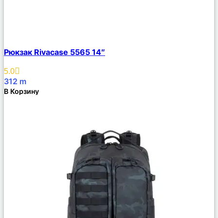
Сравнить
Рюкзак Rivacase 5565 14″
Описание
Избранное
5.0
312
m
В Корзину