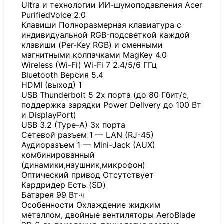
Ultra и технологии ИИ-шумоподавления Acer
PurifiedVoice 2.0
Клавиши Полноразмерная клавиатура с
индивидуальной RGB-подсветкой каждой
клавиши (Per-Key RGB) и сменными
магнитными колпачками MagKey 4.0
Wireless (Wi-Fi) Wi-Fi 7 2.4/5/6 ГГц
Bluetooth Версия 5.4
HDMI (выход) 1
USB Thunderbolt 5 2x порта (до 80 Гбит/с,
поддержка зарядки Power Delivery до 100 Вт
и DisplayPort)
USB 3.2 (Type-A) 3x порта
Сетевой разъем 1 — LAN (RJ-45)
Аудиоразъем 1 — Mini-Jack (AUX)
комбинированный
(динамики,наушник,микрофон)
Оптический привод Отсутствует
Кардридер Есть (SD)
Батарея 99 Вт·ч
Особенности Охлаждение жидким
металлом, двойные вентиляторы AeroBlade