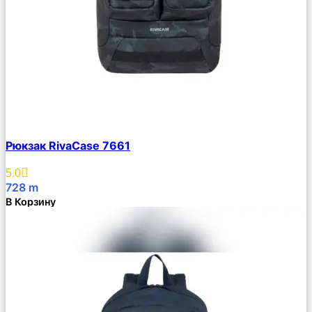
Сравнить
Рюкзак RivaCase 7661
Описание
Избранное
5.0
728
m
В Корзину