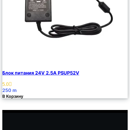
Сравнить
Блок питания 24V 2.5A PSUP52V
Описание
Избранное
5.0
250
m
В Корзину