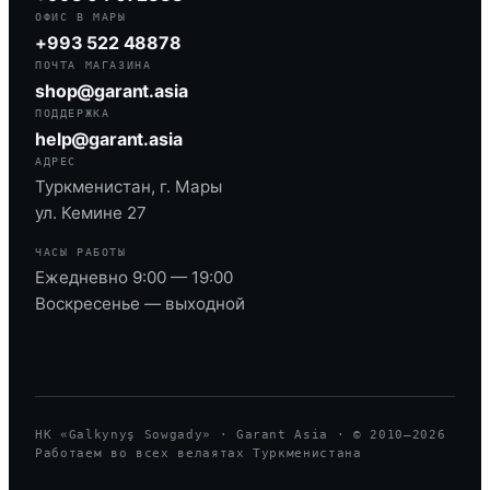
ОФИС В МАРЫ
+993 522 48878
ПОЧТА МАГАЗИНА
shop@garant.asia
ПОДДЕРЖКА
help@garant.asia
АДРЕС
Туркменистан, г. Мары
ул. Кемине 27
ЧАСЫ РАБОТЫ
Ежедневно 9:00 — 19:00
Воскресенье — выходной
HK «Galkynyş Sowgady» · Garant Asia · © 2010—
2026
Работаем во всех велаятах Туркменистана