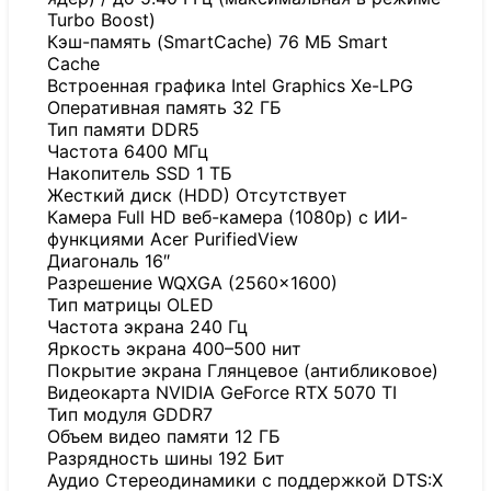
Turbo Boost)
Кэш-память (SmartCache) 76 МБ Smart
Cache
Встроенная графика Intel Graphics Xe-LPG
Оперативная память 32 ГБ
Тип памяти DDR5
Частота 6400 МГц
Накопитель SSD 1 TБ
Жесткий диск (HDD) Отсутствует
Камера Full HD веб-камера (1080p) с ИИ-
функциями Acer PurifiedView
Диагональ 16″
Разрешение WQXGA (2560×1600)
Тип матрицы OLED
Частота экрана 240 Гц
Яркость экрана 400–500 нит
Покрытие экрана Глянцевое (антибликовое)
Видеокарта NVIDIA GeForce RTX 5070 TI
Тип модуля GDDR7
Объем видео памяти 12 ГБ
Разрядность шины 192 Бит
Аудио Стереодинамики с поддержкой DTS:X