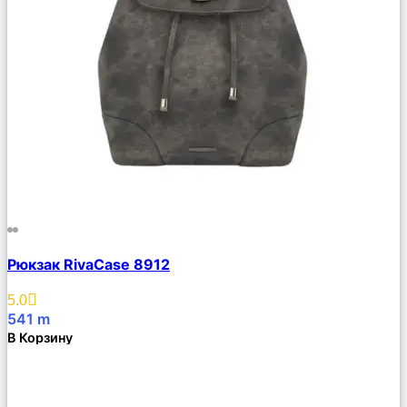
Сравнить
Рюкзак RivaCase 8912
Описание
Избранное
5.0
541
m
В Корзину