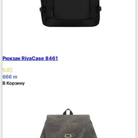
Сравнить
Рюкзак RivaCase 8461
Описание
Избранное
5.0
666
m
В Корзину