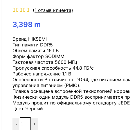
(
1
отзыв клиента)
3,398
m
Бренд HIKSEMI
Тип памяти DDR5
Объем памяти 16 ГБ
Форм фактор SODIMM
Тактовая частота 5600 МГц
Пропускная способность 44.8 ГБ/с
Рабочее напряжение 1.1 В
Особенности В отличие от DDR4, где питанием па
управления питанием (PMIC).
Планка оснащена встроенной технологией корре
Физически один модуль DDR5 воспринимается про
Модуль прошит по официальному стандарту JEDE
Цвет Черный
-
+