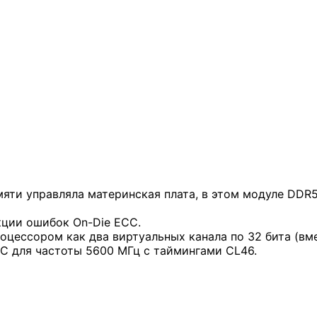
мяти управляла материнская плата, в этом модуле DDR
кции ошибок On-Die ECC.
цессором как два виртуальных канала по 32 бита (вме
C для частоты 5600 МГц с таймингами CL46.