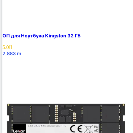
ОП для Ноутбука Kingston 32 ГБ
5.0
2,883
m
В Корзину