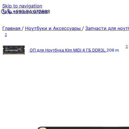
Skip to navigation
Skip to main content
+993 64 072888
Главная
/
Ноутбуки и Аксессуары
/
Запчасти для ноу
ОП для Ноутбука Kim MiDi 4 ГБ DDR3L
208
m