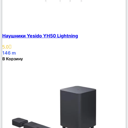
Сравнить
Наушники Yesido YH50 Lightning
Описание
Избранное
5.0
146
m
В Корзину