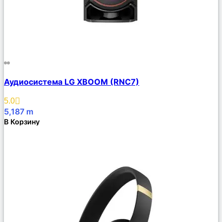
Сравнить
Аудиосистема LG XBOOM (RNC7)
Описание
Избранное
5.0
5,187
m
В Корзину