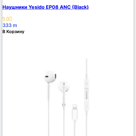
Сравнить
Наушники Yesido EP08 ANC (Black)
Описание
Избранное
5.0
333
m
В Корзину