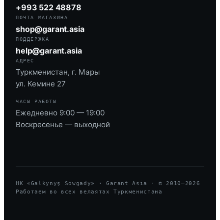
+993 522 48878
ПОЧТА МАГАЗИНА
shop@garant.asia
ПОДДЕРЖКА
help@garant.asia
АДРЕС
Туркменистан, г. Мары
ул. Кемине 27
ЧАСЫ РАБОТЫ
Ежедневно 9:00 — 19:00
Воскресенье — выходной
HK «Galkynyş Sowgady» · Garant Asia · © 2010—
2026
Работаем во всех велаятах Туркменистана