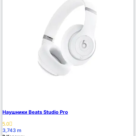
Сравнить
Наушники Beats Studio Pro
Описание
Избранное
5.0
3,743
m