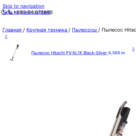
Skip to navigation
Skip to main content
+993 64 072888
Главная
/
Крупная техника
/
Пылесосы
/
Пылесос Hitac
Пылесос Hitachi PV-XL1K Black-Silver
4,366
m