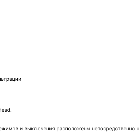
льтрации
Head.
ежимов и выключения расположены непосредственно н