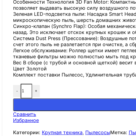
Особенности Технология 3D Fan Motor: Компакт
позволяет выдавать высокую силу воздушного по
Зеленая LED-подсветка пыли: Насадка Smart Hea
микроскопическую пыль, шерсть домашних животн
Синхро-клапан (Synchro Flap): Особая механичес
назад. Это исключает отскок крупных крошек и о
Система Dust Press (Прессование): Воздушные по
счет этого пыль не разлетается при очистке, а 
Легкое обслуживание: Роллер щетки имеет петле
тканевые фильтры можно полностью мыть под кр
Вес В сборе (с трубой и основной щеткой) весит вс
Цвет Золотой
Комплект поставки Пылесос, Удлинительная труба
-
+
Количество товара Пылесос Hitachi PV-XL2K Black
Сравнить
Избранное
Категории:
Крупная техника
,
Пылесосы
Метка:
Пы