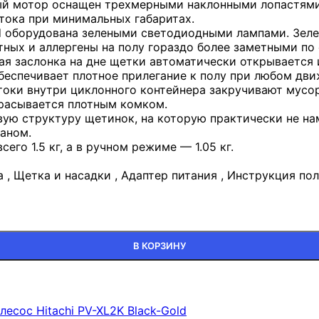
ный мотор оснащен трехмерными наклонными лопастям
тока при минимальных габаритах.
d оборудована зелеными светодиодными лампами. Зеле
ых и аллергены на полу гораздо более заметными по 
кая заслонка на дне щетки автоматически открывается
беспечивает плотное прилегание к полу при любом дви
токи внутри циклонного контейнера закручивают мусор 
сбрасывается плотным комком.
вую структуру щетинок, на которую практически не на
аном.
его 1.5 кг, а в ручном режиме — 1.05 кг.
 , Щетка и насадки , Адаптер питания , Инструкция по
-Gold
В КОРЗИНУ
лесос Hitachi PV-XL2K Black-Gold