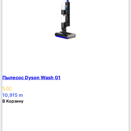
Сравнить
Пылесос Dyson Wash G1
Описание
Избранное
5.0
10,915
m
В Корзину