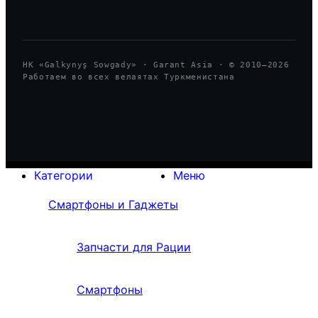
HK «Galkynyş Sowgady» · Garant Asia · © 2010—
2026
Работаем во всех велаятах Туркменистана
Категории
Меню
Смартфоны и Гаджеты
Запчасти для Рации
Смартфоны