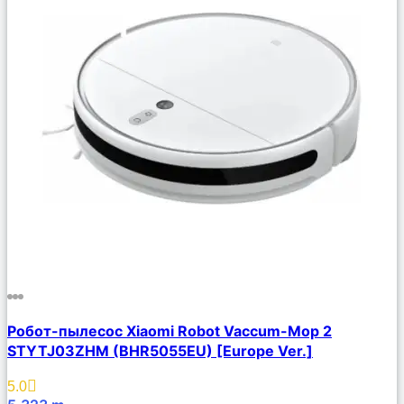
Сравнить
Робот-пылесос Xiaomi Robot Vaccum-Mop 2
Описание
STYTJ03ZHM (BHR5055EU) [Europe Ver.]
Избранное
5.0