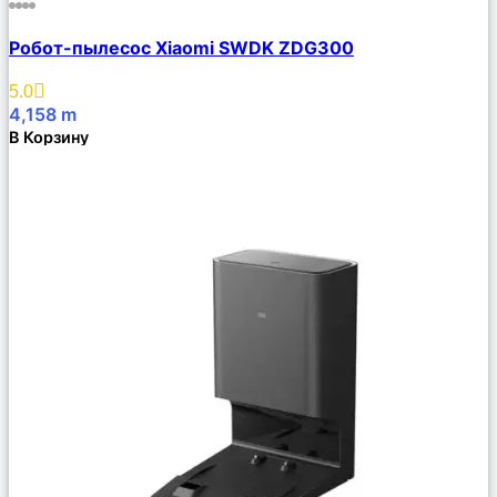
Сравнить
Робот-пылесос Xiaomi SWDK ZDG300
Описание
Избранное
5.0
4,158
m
В Корзину