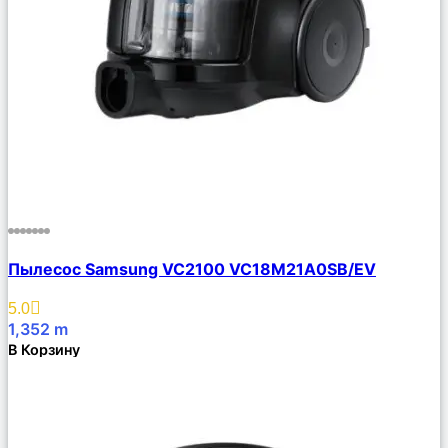
Сравнить
Пылесос Samsung VC2100 VC18M21A0SB/EV
Описание
Избранное
5.0
1,352
m
В Корзину