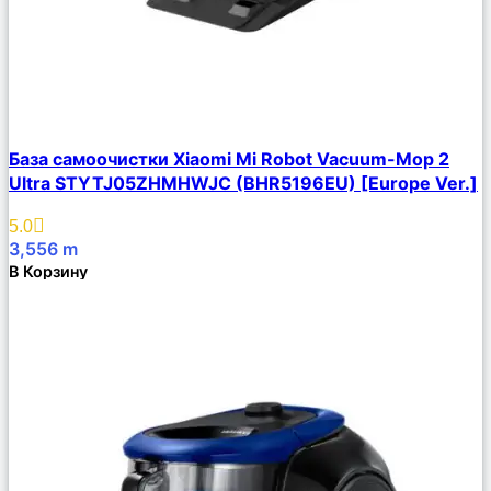
Сравнить
База самоочистки Xiaomi Mi Robot Vacuum-Mop 2
Описание
Ultra STYTJ05ZHMHWJC (BHR5196EU) [Europe Ver.]
Избранное
5.0
3,556
m
В Корзину