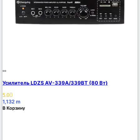
Сравнить
Усилитель LDZS AV-339A/339BT (80 Вт)
Описание
Избранное
5.0
1,132
m
В Корзину