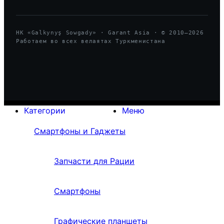
HK «Galkynyş Sowgady» · Garant Asia · © 2010—
2026
Работаем во всех велаятах Туркменистана
Категории
Меню
Смартфоны и Гаджеты
Запчасти для Рации
Смартфоны
Графические планшеты