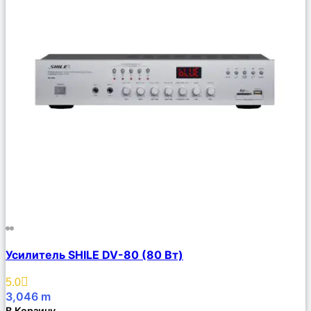
Сравнить
Усилитель SHILE DV-80 (80 Вт)
Описание
Избранное
5.0
3,046
m
В Корзину