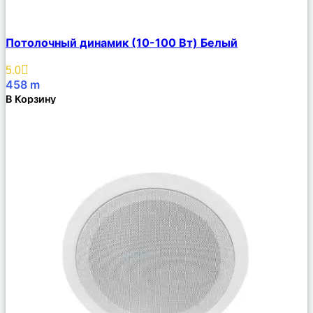
Сравнить
Потолочный динамик (10-100 Вт) Белый
Описание
Избранное
5.0
458
m
В Корзину