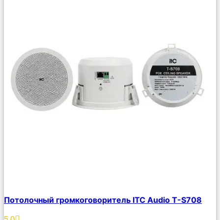
Сравнить
Потолочный громкоговоритель ITC Audio T-S708
Описание
Избранное
5.0