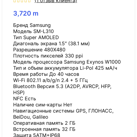
(
1
отзыв клиента)
3,720
m
Бренд Samsung
Модель SM-L310
Тип Super AMOLED
Диагональ экрана 1.5″ (38.1 мм)
Разрешение 480X480
Плотность пикселей 330 ppi
Модель процессора Samsung Exynos W1000
Тип и объем аккумулятора Li-Pol 425 мА/ч
Время работы До 40 часов
Wi-Fi 802.11 a/b/g/n 2.4 + 5 ГГц
Bluetooth Версия 5.3 (A2DP, AVRCP, HFP,
HSP)
NFC Есть
Наличие сим-карты Нет
Навигационные системы GPS, ГЛОНАСС,
BeiDou, Galileo
Оперативная память 2 ГБ
Встроенная память 32 ГБ
Защита 5ATM+IP68