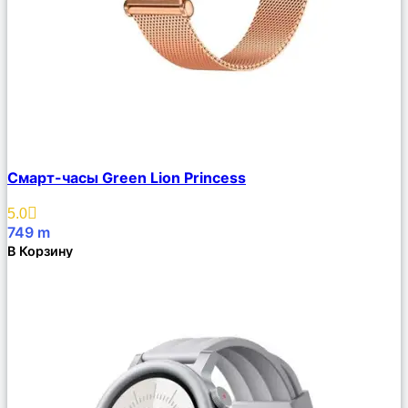
Сравнить
Смарт-часы Green Lion Princess
Описание
Избранное
5.0
749
m
В Корзину