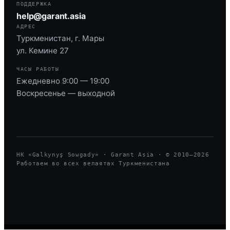
ПОДДЕРЖКА
help@garant.asia
АДРЕС
Туркменистан, г. Мары
ул. Кемине 27
ЧАСЫ РАБОТЫ
Ежедневно 9:00 — 19:00
Воскресенье — выходной
HK «Galkynyş Sowgady» · Garant Asia · © 2010—
2026
Работаем во всех велаятах Туркменистана