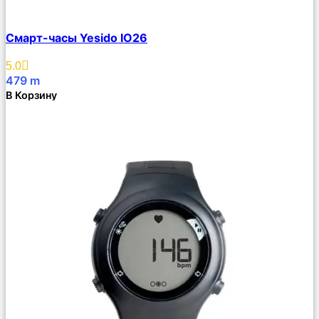
Сравнить
Смарт-часы Yesido IO26
Описание
Избранное
5.0
479
m
В Корзину