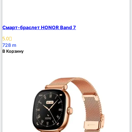
Сравнить
Смарт-браслет HONOR Band 7
Описание
Избранное
5.0
728
m
В Корзину