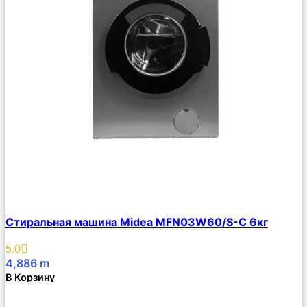
Сравнить
Стиральная машина Midea MFN03W60/S-C 6кг
Описание
Избранное
5.0
4,886
m
В Корзину