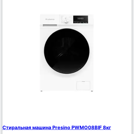
Сравнить
Стиральная машина Presino PWMO08BIF 8кг
Описание