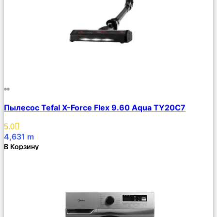
Сравнить
Пылесос Tefal X-Force Flex 9.60 Aqua TY20C7
Описание
Избранное
5.0
4,631
m
В Корзину