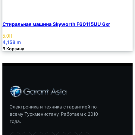
Сравнить
Стиральная машина Skyworth F60115UU 6кг
Описание
Избранное
5.0
4,158
m
В Корзину
Электроника и техника с гарантией по
всему Туркменистану. Работаем с 2010
года.