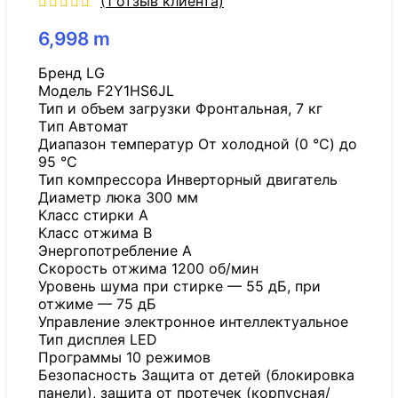
(
1
отзыв клиента)
6,998
m
Бренд LG
Модель F2Y1HS6JL
Тип и объем загрузки Фронтальная, 7 кг
Tип Автомат
Диапазон температур От холодной (0 °C) до
95 °C
Тип компрессора Инверторный двигатель
Диаметр люка 300 мм
Класс стирки A
Класс отжима B
Энергопотребление A
Скорость отжима 1200 об/мин
Уровень шума при стирке — 55 дБ, при
отжиме — 75 дБ
Управление электронное интеллектуальное
Тип дисплея LED
Программы 10 режимов
Безопасность Защита от детей (блокировка
панели), защита от протечек (корпусная/