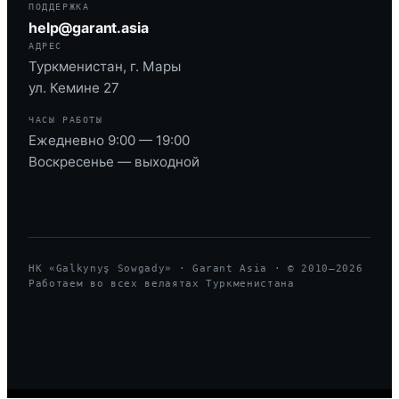
ПОДДЕРЖКА
help@garant.asia
АДРЕС
Туркменистан, г. Мары
ул. Кемине 27
ЧАСЫ РАБОТЫ
Ежедневно 9:00 — 19:00
Воскресенье — выходной
HK «Galkynyş Sowgady» · Garant Asia · © 2010—
2026
Работаем во всех велаятах Туркменистана