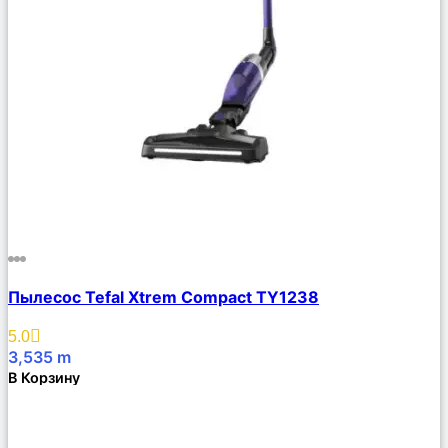
Сравнить
Пылесос Tefal Xtrem Compact TY1238
Описание
Избранное
5.0
3,535
m
В Корзину