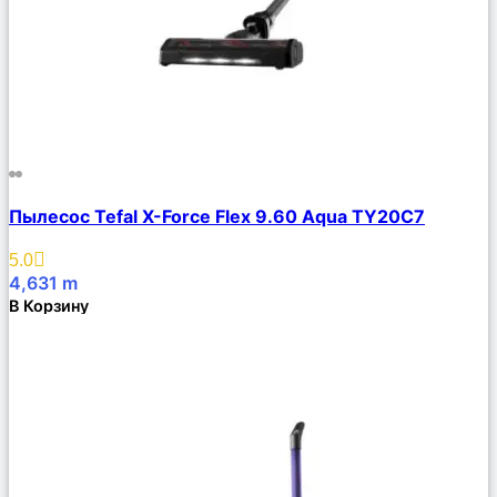
Сравнить
Пылесос Tefal X-Force Flex 9.60 Aqua TY20C7
Описание
Избранное
5.0
4,631
m
В Корзину