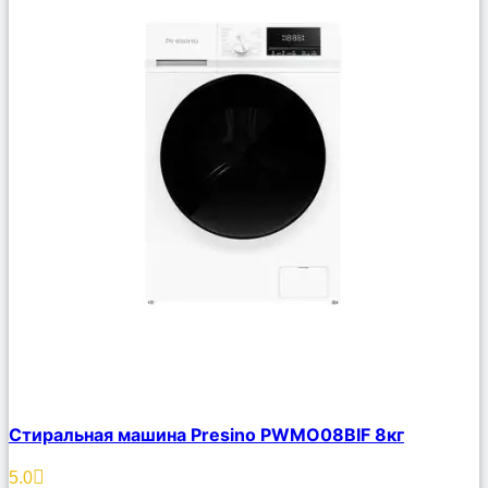
Сравнить
Стиральная машина Presino PWMO08BIF 8кг
Описание
Избранное
5.0