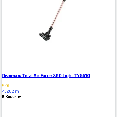
Сравнить
Пылесос Tefal Air Force 360 Light TY5510
Описание
Избранное
5.0
4,262
m
В Корзину