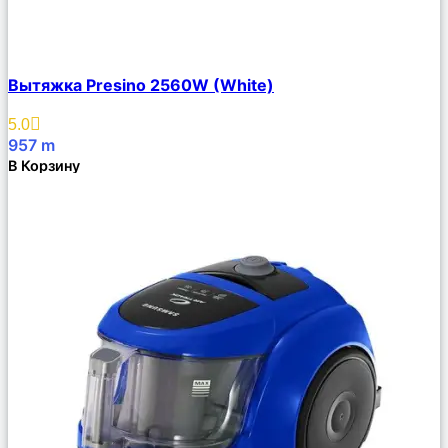
Сравнить
Вытяжка Presino 2560W (White)
Описание
Избранное
5.0
957
m
В Корзину