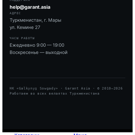
help@garant.asia
АДРЕС
Туркменистан, г. Мары
ул. Кемине 27
ЧАСЫ РАБОТЫ
Ежедневно 9:00 — 19:00
Воскресенье — выходной
HK «Galkynyş Sowgady» · Garant Asia · © 2010—
2026
Работаем во всех велаятах Туркменистана