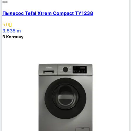
Сравнить
Пылесос Tefal Xtrem Compact TY1238
Описание
Избранное
5.0
3,535
m
В Корзину