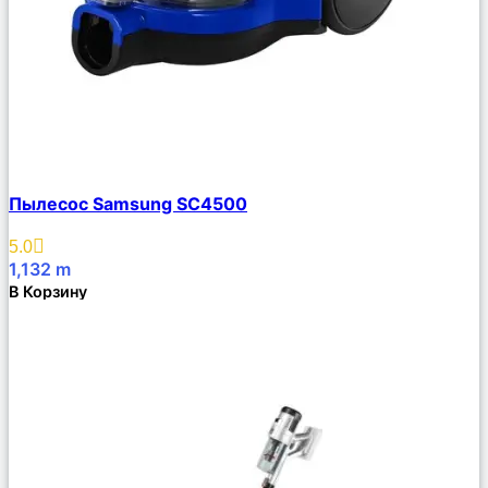
Сравнить
Пылесос Samsung SC4500
Описание
Избранное
5.0
1,132
m
В Корзину