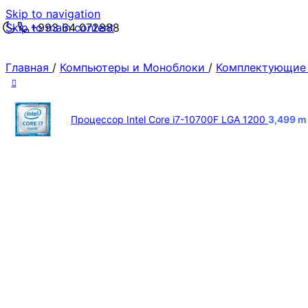
Skip to navigation
Skip to main content
+993 64 072888
Главная
/
Компьютеры и Моноблоки
/
Комплектующие
Процессор Intel Core i7-10700F LGA 1200
3,499
m