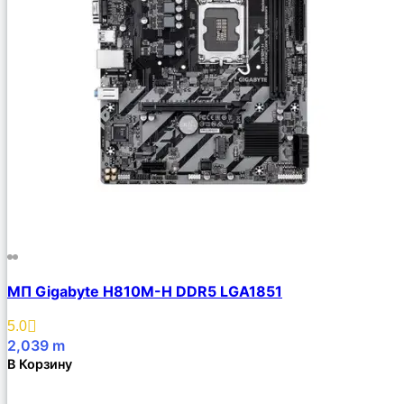
МП Gigabyte H810M-H DDR5 LGA1851
5.0
2,039
m
В Корзину