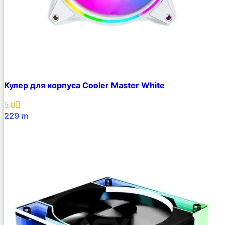
Кулер для корпуса Cooler Master White
5.0
229
m
В Корзину