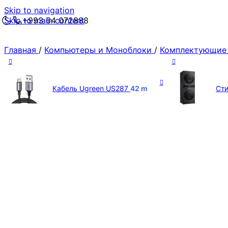
Skip to navigation
Skip to main content
+993 64 072888
Главная
/
Компьютеры и Моноблоки
/
Комплектующие
Кабель Ugreen US287
42
m
Сти