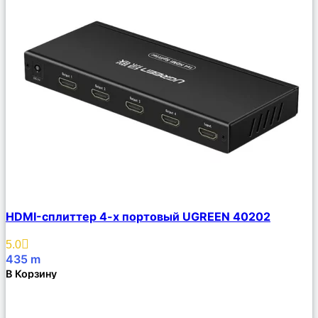
Сравнить
HDMI-сплиттер 4-х портовый UGREEN 40202
Описание
Избранное
5.0
435
m
В Корзину