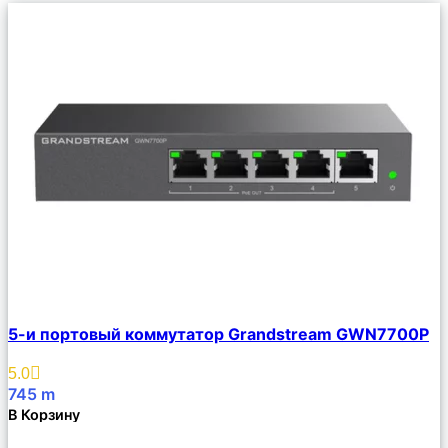
Сравнить
5-и портовый коммутатор Grandstream GWN7700P
Описание
Избранное
5.0
745
m
В Корзину