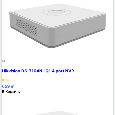
Сравнить
Hikvision DS-7104NI-Q1 4 port NVR
Описание
Избранное
5.0
659
m
В Корзину