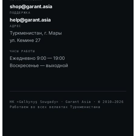
shop@garant.asia
ПОДДЕРЖКА
help@garant.asia
АДРЕС
Туркменистан, г. Мары
ул. Кемине 27
ЧАСЫ РАБОТЫ
Ежедневно 9:00 — 19:00
Воскресенье — выходной
HK «Galkynyş Sowgady» · Garant Asia · © 2010—
2026
Работаем во всех велаятах Туркменистана