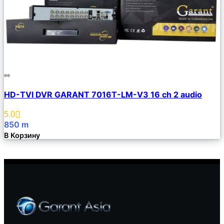
Сравнить
HD-TVI DVR GARANT 7016T-LM-V3 16 ch 2 audio
Описание
Избранное
5.0
850
m
В Корзину