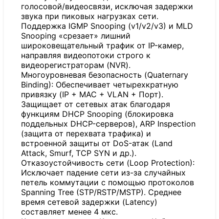
голосовой/видеосвязи, исключая задержки
звука при пиковых нагрузках сети.
Поддержка IGMP Snooping (v1/v2/v3) и MLD
Snooping «срезает» лишний
широковещательный трафик от IP-камер,
направляя видеопотоки строго к
видеорегистраторам (NVR).
Многоуровневая безопасность (Quaternary
Binding): Обеспечивает четырехкратную
привязку (IP + MAC + VLAN + Порт).
Защищает от сетевых атак благодаря
функциям DHCP Snooping (блокировка
поддельных DHCP-серверов), ARP Inspection
(защита от перехвата трафика) и
встроенной защиты от DoS-атак (Land
Attack, Smurf, TCP SYN и др.).
Отказоустойчивость сети (Loop Protection):
Исключает падение сети из-за случайных
петель коммутации с помощью протоколов
Spanning Tree (STP/RSTP/MSTP). Среднее
время сетевой задержки (Latency)
составляет менее 4 мкс.