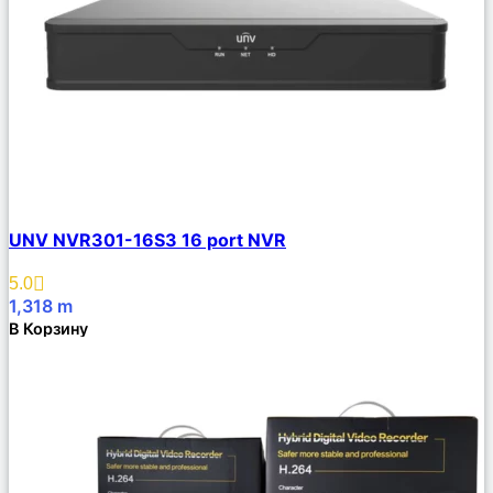
Сравнить
UNV NVR301-16S3 16 port NVR
Описание
Избранное
5.0
1,318
m
В Корзину