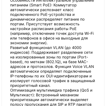
Особенности Интеллектуальное управление
питанием (Smart PoE): Коммутатор
автоматически распознает класс
подключенного PoE-устройства и
динамически распределяет питание по
портам. Присутствует возможность
настройки расписания работы PoE
(например, отключение точек доступа Wi-Fi
или телефонов в офисе на выходные для
экономии энергии).
Развитый функционал VLAN (до 4000
индексов): Поддерживает разделение сети
на изолированные зоны по портам (Port-
based), по меткам (802.1Q), на базе MAC-
адресов и протоколов. Функция Voice VLAN
автоматически определяет подключенные
IP-телефоны по их OUI-идентификаторам и
изолирует голосовой трафик в защищенный
приоритетный канал.
Оптимизация мультимедиа трафика (QoS и
Мультикаст): Встроенный механизм
приоритезации автоматически выделяет
полосу пропускания для SIP и RTP пакетов