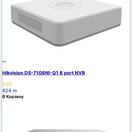
Сравнить
Hikvision DS-7108NI-Q1 8 port NVR
Описание
Избранное
5.0
824
m
В Корзину