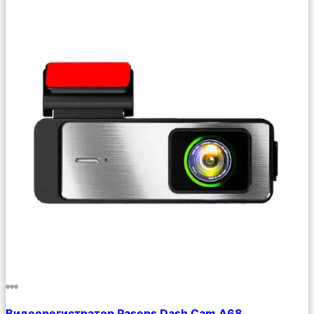
Сравнить
Видеорегистратор Pasens Dash Cam A68