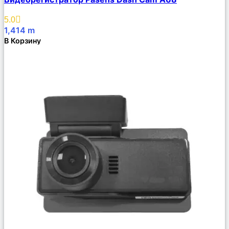
Описание
Избранное
5.0
1,414
m
В Корзину