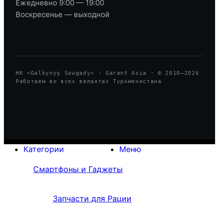
Ежедневно 9:00 — 19:00
Воскресенье — выходной
HK «Galkynyş Sowgady» · Garant Asia · © 2010—
2026
Работаем во всех велаятах Туркменистана
Категории
Меню
Смартфоны и Гаджеты
Запчасти для Рации