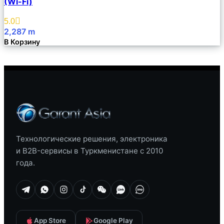
(Wi-Fi)
Избранное
5.0
2,287
m
В Корзину
Технологические решения, электроника
и B2B-сервисы в Туркменистане с 2010
года.
App Store
Google Play