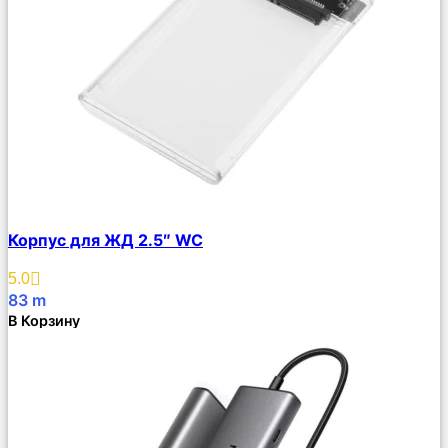
Сравнить
Корпус для ЖД 2.5″ WC
Описание
Избранное
5.0
83
m
В Корзину