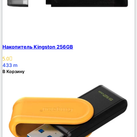
Сравнить
Накопитель Kingston 256GB
Описание
Избранное
5.0
433
m
В Корзину