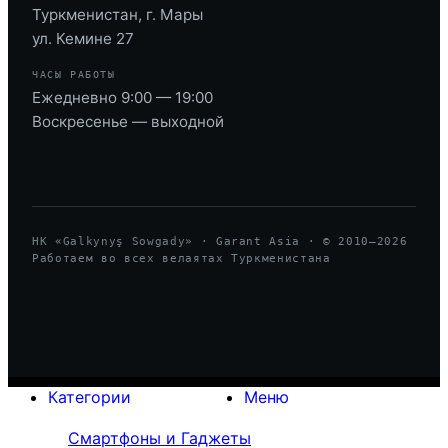
Туркменистан, г. Мары
ул. Кемине 27
ЧАСЫ РАБОТЫ
Ежедневно 9:00 — 19:00
Воскресенье — выходной
HK «Galkynyş Sowgady» · Garant Asia · © 2010—
2026
Работаем во всех велаятах Туркменистана
Категории
Меню
Смартфоны и Гаджеты