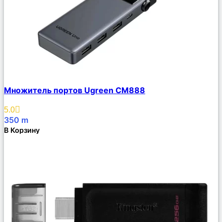
Сравнить
Множитель портов Ugreen CM888
Описание
Избранное
5.0
350
m
В Корзину