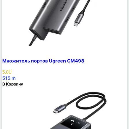
Сравнить
Множитель портов Ugreen CM498
Описание
Избранное
5.0
515
m
В Корзину