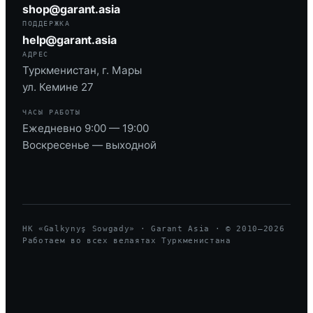
shop@garant.asia
ПОДДЕРЖКА
help@garant.asia
АДРЕС
Туркменистан, г. Мары
ул. Кемине 27
ЧАСЫ РАБОТЫ
Ежедневно 9:00 — 19:00
Воскресенье — выходной
HK «Galkynyş Sowgady» · Garant Asia · © 2010—
2026
Работаем во всех велаятах Туркменистана