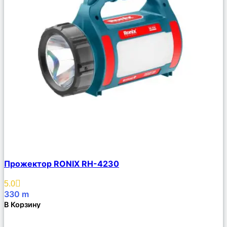
Сравнить
Прожектор RONIX RH-4230
Описание
Избранное
5.0
330
m
В Корзину