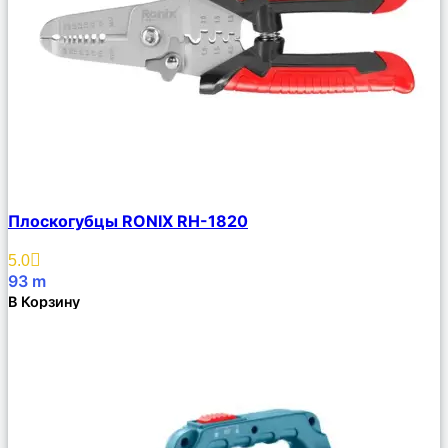
Сравнить
Плоскогубцы RONIX RH-1820
Описание
Избранное
5.0
93
m
В Корзину