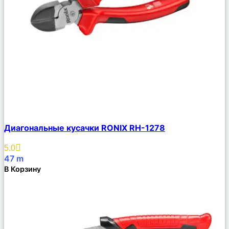
Сравнить
Диагональные кусачки RONIX RH-1278
Описание
Избранное
5.0
47
m
В Корзину