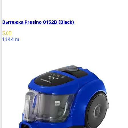
Вытяжка Presino 0152B (Black)
5.0
1,144
m
В Корзину