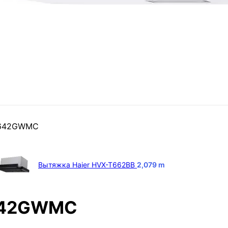
T642GWMC
Вытяжка Haier HVX-T662BB
2,079
m
T642GWMC