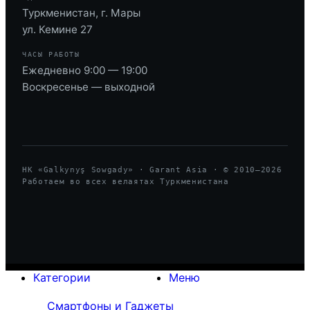
Туркменистан, г. Мары
ул. Кемине 27
ЧАСЫ РАБОТЫ
Ежедневно 9:00 — 19:00
Воскресенье — выходной
HK «Galkynyş Sowgady» · Garant Asia · © 2010—
2026
Работаем во всех велаятах Туркменистана
Категории
Меню
Смартфоны и Гаджеты