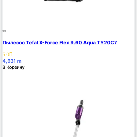
Сравнить
Пылесос Tefal X-Force Flex 9.60 Aqua TY20C7
Описание
Избранное
5.0
4,631
m
В Корзину