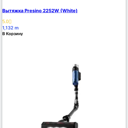
Сравнить
Вытяжка Presino 2252W (White)
Описание
Избранное
5.0
1,132
m
В Корзину