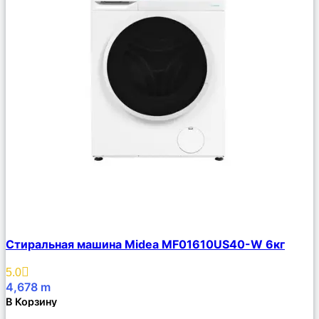
Сравнить
Стиральная машина Midea MF01610US40-W 6кг
Описание
Избранное
5.0
4,678
m
В Корзину