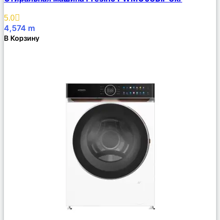
Описание
Избранное
5.0
4,574
m
В Корзину