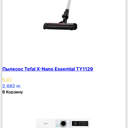
Сравнить
Пылесос Tefal X-Nano Essential TY1129
Описание
Избранное
5.0
2,682
m
В Корзину