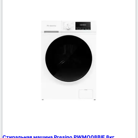
Сравнить
Стиральная машина Presino PWMO08BIF 8кг