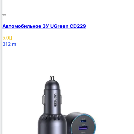
Автомобильное ЗУ UGreen CD229
5.0
312
m
В Корзину