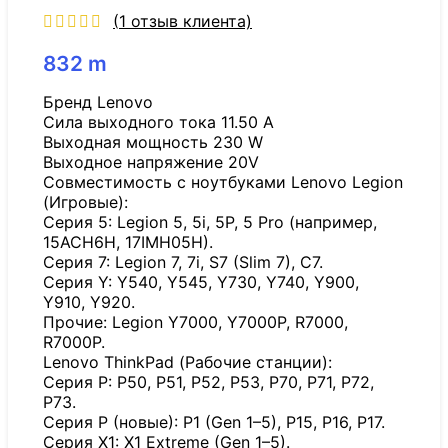
(
1
отзыв клиента)
832
m
Бренд Lenovo
Сила выходного тока 11.50 A
Выходная мощность 230 W
Выходное напряжение 20V
Совместимость с ноутбуками Lenovo Legion
(Игровые):
Серия 5: Legion 5, 5i, 5P, 5 Pro (например,
15ACH6H, 17IMH05H).
Серия 7: Legion 7, 7i, S7 (Slim 7), C7.
Серия Y: Y540, Y545, Y730, Y740, Y900,
Y910, Y920.
Прочие: Legion Y7000, Y7000P, R7000,
R7000P.
Lenovo ThinkPad (Рабочие станции):
Серия P: P50, P51, P52, P53, P70, P71, P72,
P73.
Серия P (новые): P1 (Gen 1–5), P15, P16, P17.
Серия X1: X1 Extreme (Gen 1–5).