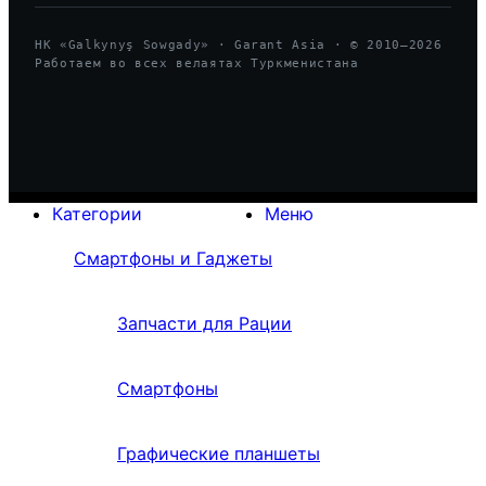
HK «Galkynyş Sowgady» · Garant Asia · © 2010—
2026
Работаем во всех велаятах Туркменистана
Категории
Меню
Смартфоны и Гаджеты
Запчасти для Рации
Смартфоны
Графические планшеты